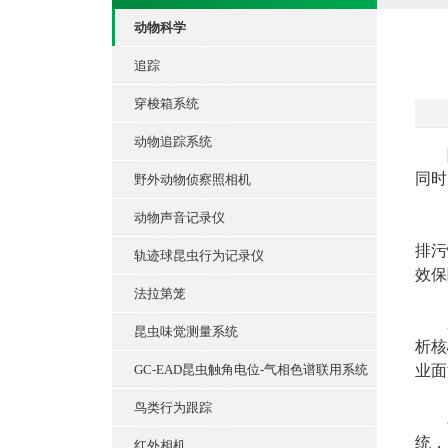
动物科学
追踪
穿梭箱系统
动物追踪系统
随
同时
野外动物侦察照相机
动物声音记录仪
为
排污
轨迹球昆虫行为记录仪
效保
法拉第笼
系统
昆虫味觉测量系统
析核
GC-EAD昆虫触角电位-气相色谱联用系统
业面
鸟类行为跟踪
农业
统，
红外相机