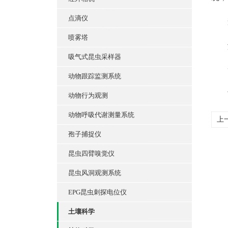
点滴仪
查
喷雾塔
测
吸气式昆虫采样器
管
动物跟踪监测系统
可
动物行为观测
动物呼吸代谢测量系统
上
孢子捕捉仪
昆虫四臂嗅觉仪
昆虫风洞观测系统
EPG昆虫刺探电位仪
土壤科学