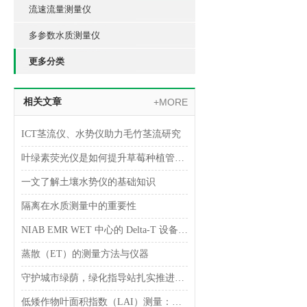
流速流量测量仪
多参数水质测量仪
更多分类
相关文章
+MORE
ICT茎流仪、水势仪助力毛竹茎流研究
叶绿素荧光仪是如何提升草莓种植管理中的氮肥利用
一文了解土壤水势仪的基础知识
隔离在水质测量中的重要性
NIAB EMR WET 中心的 Delta-T 设备传感器-应用案例
蒸散（ET）的测量方法与仪器
守护城市绿荫，绿化指导站扎实推进行道树风险监测
低矮作物叶面积指数（LAI）测量：仪器选型全指南