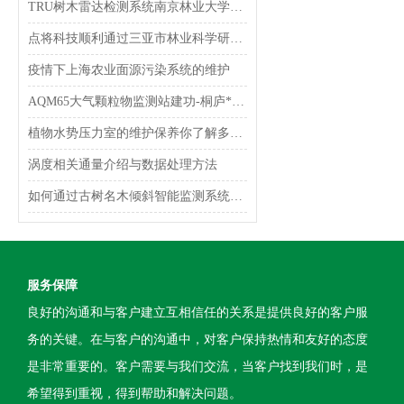
TRU树木雷达检测系统南京林业大学服务圆满结束
点将科技顺利通过三亚市林业科学研究院木质无损检测项目验收
疫情下上海农业面源污染系统的维护
AQM65大气颗粒物监测站建功-桐庐*实现乡村PM2.5监测全覆盖
植物水势压力室的维护保养你了解多少？
涡度相关通量介绍与数据处理方法
如何通过古树名木倾斜智能监测系统提前发现古树潜在风险？
服务保障
良好的沟通和与客户建立互相信任的关系是提供良好的客户服
务的关键。在与客户的沟通中，对客户保持热情和友好的态度
是非常重要的。客户需要与我们交流，当客户找到我们时，是
希望得到重视，得到帮助和解决问题。