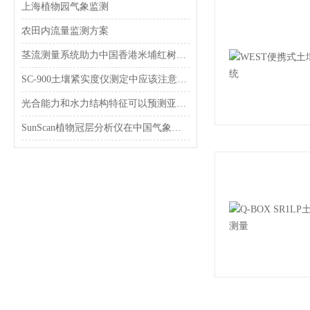
上海植物园气象监测
农田内流量监测方案
茎流测量系统助力中国香港米埔红树林自然保护区研究
SC-900土壤紧实度仪测定中应该注意什么
光合能力和水力结构特征可以预测亚热带常绿阔叶林树木生长速率
SunScan植物冠层分析仪在中国气象局兰州干旱气象研究所完成调试