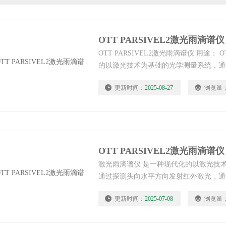
OTT PARSIVEL2激光雨滴谱仪
OTT PARSIVEL2激光雨滴谱仪 用途： OTT
的以激光技术为基础的光学测量系统，通
外激光，通过大气后聚集在接收端的光电
更新时间：
2025-08-27
浏览量
通过测量区域时，光电二极管接收到的激
号处理器（DSP）便会通过这种变化计
类。其测量间隔可在10秒至1小时之间根
OTT PARSIVEL2激光雨滴谱仪
激光雨滴谱仪 是一种现代化的以激光技
通过探测头向水平方向发射红外激光，通
电二极管上，当降水粒子下降通过测量区
更新时间：
2025-07-08
浏览量
激光强度会发生变化，数字信号处理器（
算出粒子的大小、速率和种类。