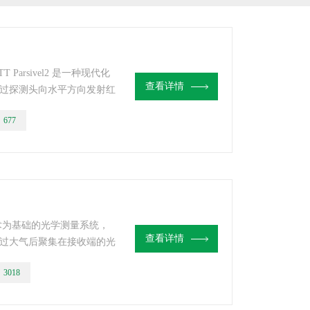
 Parsivel2 是一种现代化
查看详情
过探测头向水平方向发射红
二极管上，当降水粒子下降
：
677
光强度会发生变化，数字信
算出粒子的大小、速率和种
据需要自行设定。&n
术为基础的光学测量系统，
查看详情
过大气后聚集在接收端的光
域时，光电二极管接收到的
：
3018
DSP）便会通过这种变化计