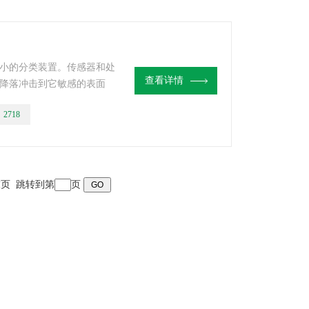
小的分类装置。传感器和处
查看详情
降落冲击到它敏感的表面
雨直径有固定的关系。在处
：
2718
。处理器传递数据，以一个合
 末页 跳转到第
页