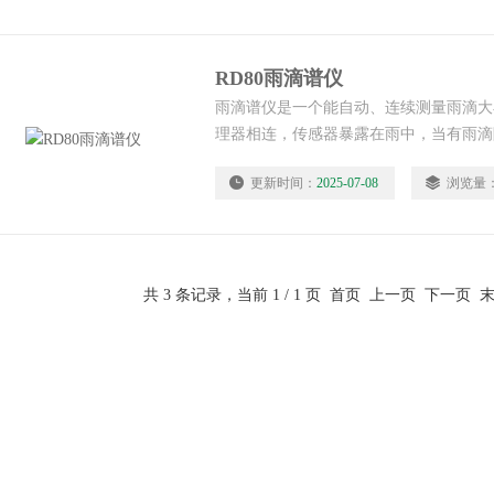
RD80雨滴谱仪
雨滴谱仪是一个能自动、连续测量雨滴大
理器相连，传感器暴露在雨中，当有雨滴
时，它就会产生电脉冲。脉冲的振幅和降
更新时间：
2025-07-08
浏览量
理器中，脉冲被划分为127个直径等级
适的格式记录在文件里。
共 3 条记录，当前 1 / 1 页 首页 上一页 下一页