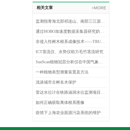
相关文章
+MORE
监测指青海北部祁连山、南部三江源土壤以冻融侵蚀为主
通过HOBO加速度数据采集器研究奶牛产奶量
非侵入性树木根系成像技术——TRU树木雷达
ICT茎流仪、水势仪助力毛竹茎流研究
SunScan植物冠层分析仪在中国气象局兰州干旱气象研究所完成调试
一种植物表型测量装置及方法
浅谈城市古树名木保护
雷达水位计在铁路涵洞水位监测项目案例
如何正确获取离体根系图像
疫情下上海农业面源污染系统的维护