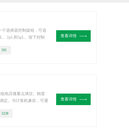
滑动一个选择器控制旋钮，可选
查看详情
μL、2μL和5μL。按下控制
0.25微升。
：
591
的低电压微量点滴仪。精度
查看详情
滴定。与计算机兼容，可通
害物质*安全。使用指轮快
：
3238
的点滴量可达到999μL。
定工作上