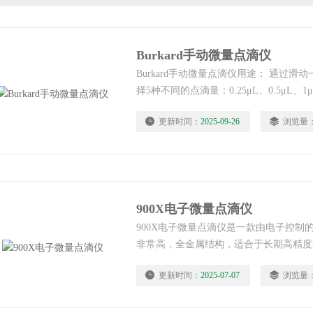
Burkard手动微量点滴仪
Burkard手动微量点滴仪用途： 通过
择5种不同的点滴量：0.25μL、0.5μL、1
旋钮可使主滚筒自由旋转，液滴大小范围为
更新时间：
2025-09-26
浏览量
900X电子微量点滴仪
900X电子微量点滴仪是一款由电子控制
非常高，全金属结构，适合于长期高精度
过手动、脚动或远程开关操作，使其与有
更新时间：
2025-07-07
浏览量
捷地选择点滴量，每次增加0.1μL，一次大
广泛应用于实验室研究及化学液体定量滴