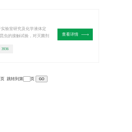
用于实验室研究及化学液体定
查看详情
昆虫的接触试验，对灭菌剂
药残留的研究等。
：
3936
 末页 跳转到第
页