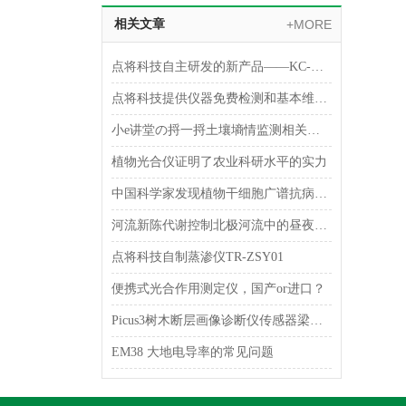
相关文章
+MORE
点将科技自主研发的新产品——KC-WT01 昆虫风洞观测系统成功验收
点将科技提供仪器免费检测和基本维护的通知（二）
小e讲堂の捋一捋土壤墒情监测相关的几个关键概念!
植物光合仪证明了农业科研水平的实力
中国科学家发现植物干细胞广谱抗病毒机制
河流新陈代谢控制北极河流中的昼夜模式和二氧化碳逃逸
点将科技自制蒸渗仪TR-ZSY01
便携式光合作用测定仪，国产or进口？
Picus3树木断层画像诊断仪传感器梁式检测方法
EM38 大地电导率的常见问题