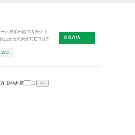
创造一种模拟田间或者野外飞
查看详情
昆虫受信息素或其它气味剂
学通讯行为的研究，目前被
：
2815
诱导而产生的飞行行为以及
 末页 跳转到第
页