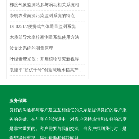
梯度气象监测站多与涡动相关系统相结合的作用
崇明农业面源污染监测系统的特点
DJ-0251/2便携式气体通量监测系统
木质部导水率栓塞测量系统使用方法
波文比系统的测量原理
叶绿素荧光仪：开启植物研究新视界
袁隆平“超优千号”创盐碱地水稻高产新纪录
服务保障
良好的沟通和与客户建立互相信任的关系是提供良好的客户服
务的关键。在与客户的沟通中，对客户保持热情和友好的态度
是非常重要的。客户需要与我们交流，当客户找到我们时，是
希望得到重视，得到帮助和解决问题。