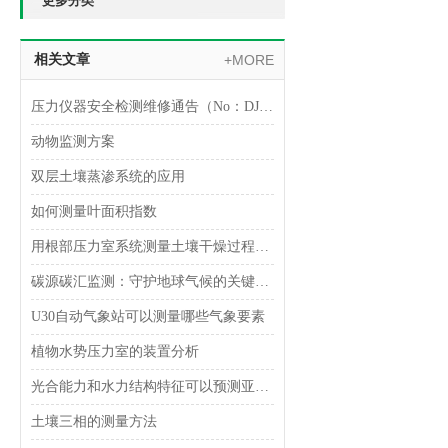
更多分类
相关文章
+MORE
压力仪器安全检测维修通告（No：DJAJ-20181028）
动物监测方案
双层土壤蒸渗系统的应用
如何测量叶面积指数
用根部压力室系统测量土壤干燥过程中叶片木质部水势和蒸腾作用
碳源碳汇监测：守护地球气候的关键技术
U30自动气象站可以测量哪些气象要素
植物水势压力室的装置分析
光合能力和水力结构特征可以预测亚热带常绿阔叶林树木生长速率
土壤三相的测量方法