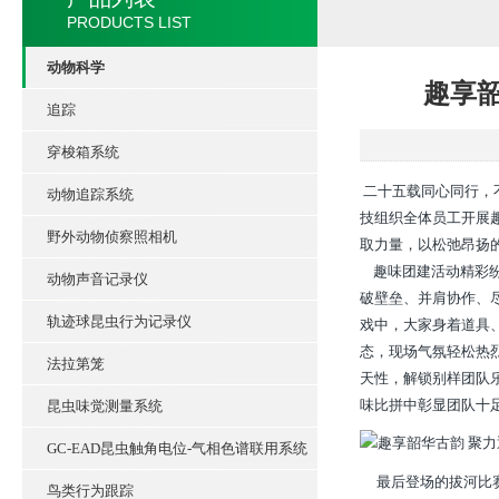
PRODUCTS LIST
动物科学
趣享
追踪
穿梭箱系统
二十五载同心同行，
动物追踪系统
技组织全体员工开展
野外动物侦察照相机
取力量，以松弛昂扬
趣味团建活动精彩纷
动物声音记录仪
破壁垒、并肩协作、
轨迹球昆虫行为记录仪
戏中，大家身着道具
态，现场气氛轻松热
法拉第笼
天性，解锁别样团队
味比拼中彰显团队十
昆虫味觉测量系统
GC-EAD昆虫触角电位-气相色谱联用系统
最后登场的拔河比赛
鸟类行为跟踪