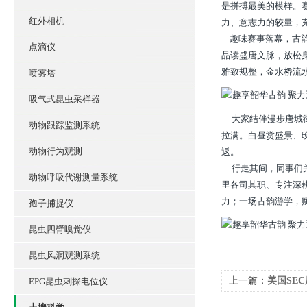
是拼搏最美的模样。
红外相机
力、意志力的较量，
趣味赛事落幕，古韵
点滴仪
品读盛唐文脉，放松
雅致规整，金水桥流
喷雾塔
吸气式昆虫采样器
大家结伴漫步唐城街
动物跟踪监测系统
拉满。白昼赏盛景、
动物行为观测
返。
行走其间，同事们并
动物呼吸代谢测量系统
里各司其职、专注深
力；一场古韵游学，
孢子捕捉仪
昆虫四臂嗅觉仪
昆虫风洞观测系统
上一篇：
美国SE
EPG昆虫刺探电位仪