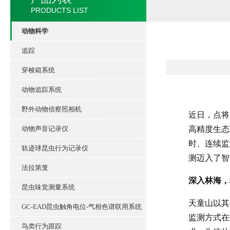
PRODUCTS LIST
动物科学
追踪
穿梭箱系统
动物追踪系统
野外动物侦察照相机
近日，点将
动物声音记录仪
高精度生态
时、连续监
轨迹球昆虫行为记录仪
测迈入了智
法拉第笼
深入林海，
昆虫味觉测量系统
天童山以其
GC-EAD昆虫触角电位-气相色谱联用系统
监测方式在
鸟类行为跟踪