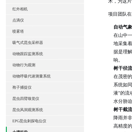
术，为这片
红外相机
项目团队在
点滴仪
自动气象
喷雾塔
在山中一
吸气式昆虫采样器
地采集
据是理
动物跟踪监测系统
响。
动物行为观测
树干径流
动物呼吸代谢测量系统
在茂密
系统如同
孢子捕捉仪
液”的
昆虫四臂嗅觉仪
水分胁
树干截流
昆虫风洞观测系统
降雨并
EPG昆虫刺探电位仪
高精度