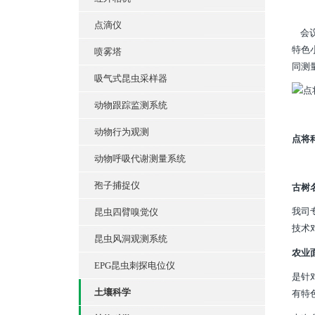
点滴仪
会议
特色
喷雾塔
同测
吸气式昆虫采样器
动物跟踪监测系统
动物行为观测
点将
动物呼吸代谢测量系统
孢子捕捉仪
古树
我司
昆虫四臂嗅觉仪
技术
昆虫风洞观测系统
农业
EPG昆虫刺探电位仪
是针
土壤科学
有特