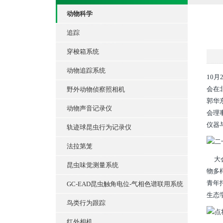
动物科学
追踪
穿梭箱系统
动物追踪系统
10
会在
野外动物侦察照相机
郭华
动物声音记录仪
会理
仪器
轨迹球昆虫行为记录仪
法拉第笼
大会
昆虫味觉测量系统
物多
青年
GC-EAD昆虫触角电位-气相色谱联用系统
生态
鸟类行为跟踪
红外相机