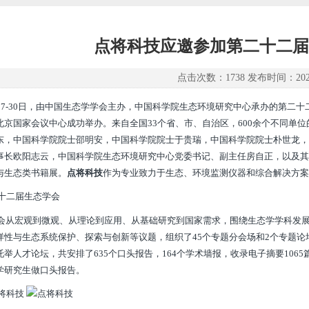
点将科技应邀参加第二十二届
点击次数：1738 发布时间：2023-
月27-30日，由中国生态学学会主办，中国科学院生态环境研究中心承办的第二
北京国家会议中心成功举办。来自全国33个省、市、自治区，600余个不同单位
东，中国科学院院士邵明安，中国科学院院士于贵瑞，中国科学院院士朴世龙，
事长欧阳志云，中国科学院生态环境研究中心党委书记、副主任房自正，以及其
与生态类书籍展。
点将科技
作为专业致力于生态、环境监测仪器和综合解决方案
从宏观到微观、从理论到应用、从基础研究到国家需求，围绕生态学学科发展
样性与生态系统保护、探索与创新等议题，组织了45个专题分会场和2个专题
托举人才论坛，共安排了635个口头报告，164个学术墙报，收录电子摘要106
学研究生做口头报告。