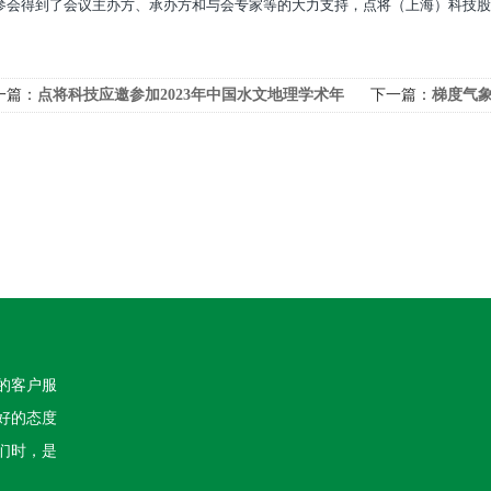
参会得到了会议主办方、承办方和与会专家等的大力支持，点将（上海）科技股
一篇：
点将科技应邀参加2023年中国水文地理学术年
下一篇：
梯度气
的客户服
好的态度
们时，是