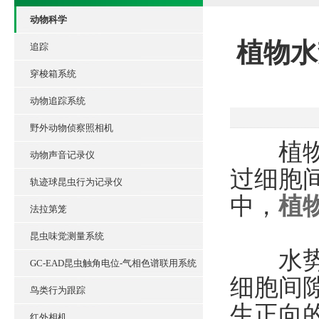
动物科学
植物水
追踪
穿梭箱系统
动物追踪系统
野外动物侦察照相机
植物是
动物声音记录仪
过细胞
轨迹球昆虫行为记录仪
中，
植
法拉第笼
昆虫味觉测量系统
水势压
GC-EAD昆虫触角电位-气相色谱联用系统
细胞间
鸟类行为跟踪
生正向
红外相机