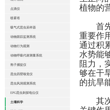
植物的
点滴仪
喷雾塔
首先，
吸气式昆虫采样器
重要作
动物跟踪监测系统
通过积
动物行为观测
水势能
动物呼吸代谢测量系统
阻力，
孢子捕捉仪
够在干
昆虫四臂嗅觉仪
的抗旱
昆虫风洞观测系统
EPG昆虫刺探电位仪
其次，
土壤科学