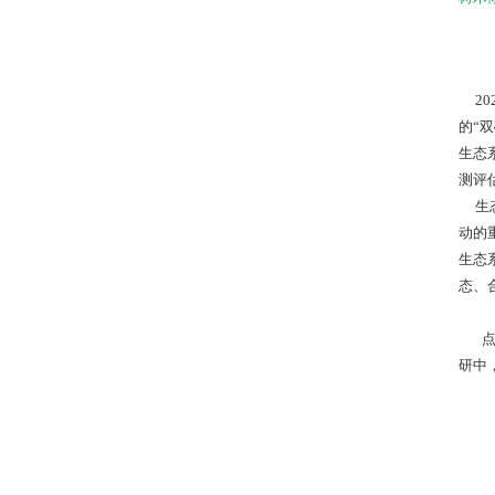
20
的“
生态
测评
生态
动的
生态
态、
点将
研中