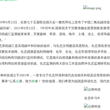
20年9月22日，在第七十五届联合国大会一般性辩论上宣布了中国二氧化碳排放力
双碳目标"。2021年9月22日，《中共中央 国务院关于完整准确全面贯彻新发
系统碳汇监测核算体系，开展森林、草原、湿地、海洋、土壤、冻土、岩溶等碳
估。"
系统碳汇是实现碳中和目标的途径，与生态文明建设高度契合。生态系统变化
重要技术保障。生态观测是指利用物理、化学、生化、生态学原理等技术手段，
系统结构和功能进行监控和测试。它是揭示自然现象和推动学科发展的基本途径
合理利用自然资源提供依据。生态监测的绝大部分工作是由野外生态监测研究站
科技成立于2001年，一直专注于生态环境和现代农业相关科研及应用系统和
，秉承“心系
点
滴，致力
将
来！"的价值观，我们希望为祖国是和谐生态、现代农
全员学习中