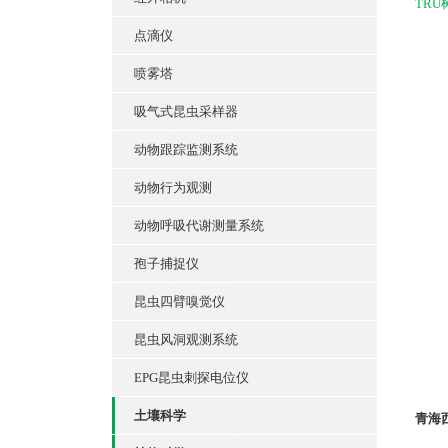
TR
点滴仪
喷雾塔
吸气式昆虫采样器
动物跟踪监测系统
动物行为观测
动物呼吸代谢测量系统
孢子捕捉仪
昆虫四臂嗅觉仪
昆虫风洞观测系统
EPG昆虫刺探电位仪
土壤科学
青海