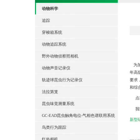
动物科学
追踪
穿梭箱系统
动物追踪系统
野外动物侦察照相机
为加
动物声音记录仪
年高
要求
轨迹球昆虫行为记录仪
和综
法拉第笼
点将
昆虫味觉测量系统
我司
GC-EAD昆虫触角电位-气相色谱联用系统
新型
鸟类行为跟踪
红外相机