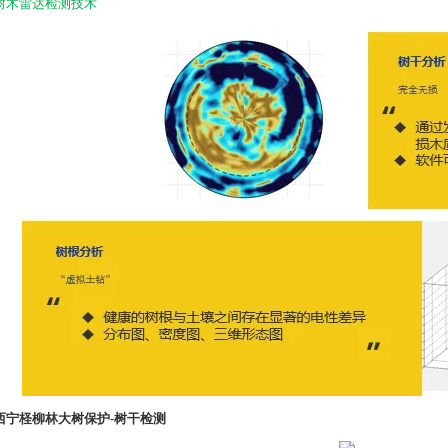
U树木雷达检测技术
西宁柽柳林大树保护-树干检测