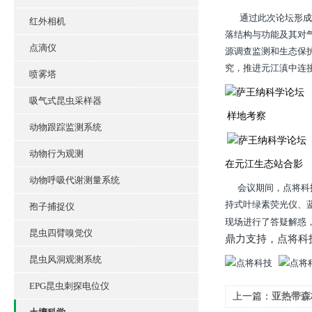
通过此次论坛形成以
红外相机
落结构与功能及其对
点滴仪
源调查监测和生态保
究，推进元江滇中连
喷雾塔
吸气式昆虫采样器
样地考察
动物跟踪监测系统
动物行为观测
在元江生态站合影
动物呼吸代谢测量系统
会议期间，点将科技
持式叶绿素荧光仪、
孢子捕捉仪
现场进行了答疑解惑
昆虫四臂嗅觉仪
鼎力支持，点将科
昆虫风洞观测系统
EPG昆虫刺探电位仪
上一篇：
亚热带森