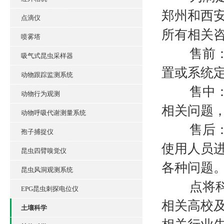
郑州和西安
点滴仪
所有相关
喷雾塔
售前：专
吸气式昆虫采样器
置或系统
动物跟踪监测系统
售中：时
动物行为观测
相关问题
动物呼吸代谢测量系统
售后：专
孢子捕捉仪
使用人员
昆虫四臂嗅觉仪
各种问题
昆虫风洞观测系统
点将科技
EPG昆虫刺探电位仪
相关高校
土壤科学