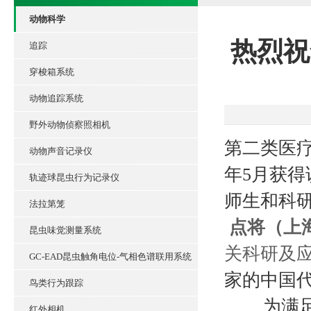
动物科学
热烈祝
追踪
穿梭箱系统
动物追踪系统
野外动物侦察照相机
第二类医疗
动物声音记录仪
年5月获
轨迹球昆虫行为记录仪
师生和科
法拉第笼
点将（上
昆虫味觉测量系统
关科研及
GC-EAD昆虫触角电位-气相色谱联用系统
家的中国
鸟类行为跟踪
为满足客
红外相机