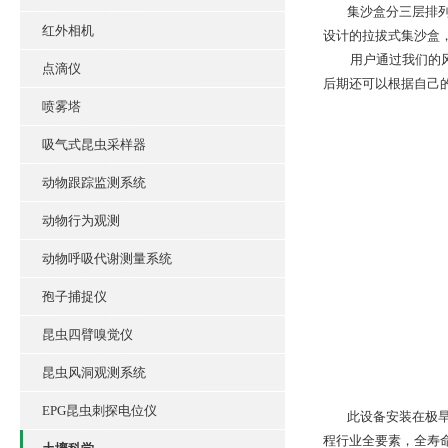
集沙盒分三层排列（
红外相机
设计的拉拔式集沙盒
用户通过我们的风沙
点滴仪
后期还可以根据自己
喷雾塔
吸气式昆虫采样器
动物跟踪监测系统
动物行为观测
动物呼吸代谢测量系统
孢子捕捉仪
昆虫四臂嗅觉仪
昆虫风洞观测系统
EPG昆虫刺探电位仪
此设备安装在极旱荒
程行业全要素，全寿