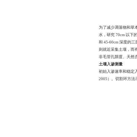
为了减少凋落物和草本植
水，研究 70cm 以
和 45-60cm 
则就近采集土壤，而
非毛管孔隙度、天然含
土壤入渗测量
初始入渗速率和稳定入渗
2005）。切割环方