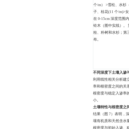
个/m） >雪松、水杉（ 
子、桂花(11 个/m
在 0-15cm 深
铃木（图中实线）。 第
桂、朴树和水杉；第三种
布。
不同深度下土壤入渗
利用线性相关分析建立
率和根密度之间的关系呈显著
根密度与稳定入渗率的相
小。
土壤特性与根密度之
结果（图 7）表明
壤有机质和天然含水
根密度与初始入渗、