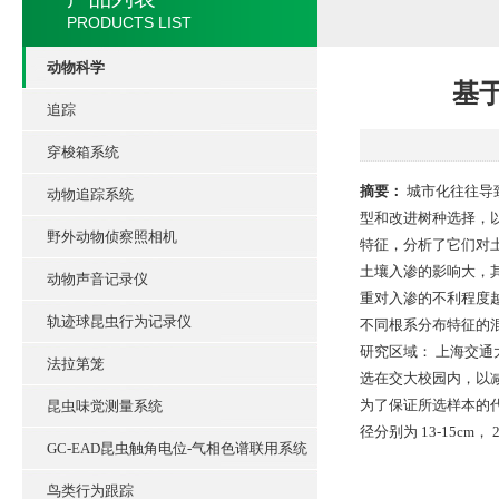
PRODUCTS LIST
动物科学
基
追踪
穿梭箱系统
摘要：
城市化往往导
动物追踪系统
型和改进树种选择，以
野外动物侦察照相机
特征，分析了它们对土
土壤入渗的影响大，其
动物声音记录仪
重对入渗的不利程度
轨迹球昆虫行为记录仪
不同根系分布特征的
研究区域： 上海交通大
法拉第笼
选在交大校园内，以
为了保证所选样本的代表
昆虫味觉测量系统
径分别为 13-15cm， 
GC-EAD昆虫触角电位-气相色谱联用系统
鸟类行为跟踪