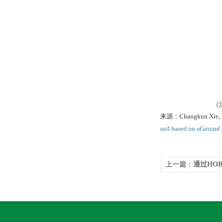
（
来源：Changkun Xie, Shi
soil based on aGround 
上一篇：
通过HO