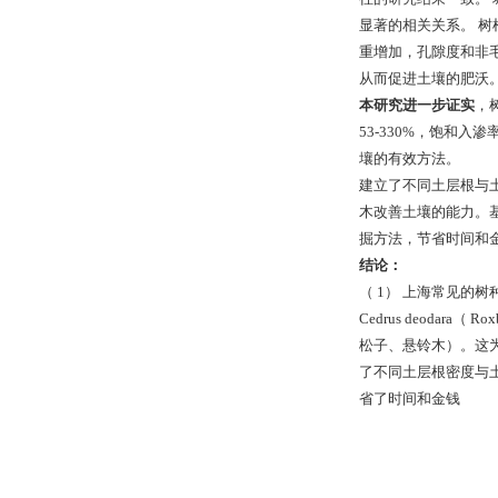
显著的相关关系。 
重增加，孔隙度和非
从而促进土壤的肥沃
本研究进一步证实
，
53-330%，饱和
壤的有效方法。
建立了不同土层根与
木改善土壤的能力。
掘方法，节省时间和
结论：
（ 1） 上海常见的树种
Cedrus deodara（
松子、悬铃木）。这为
了不同土层根密度与
省了时间和金钱