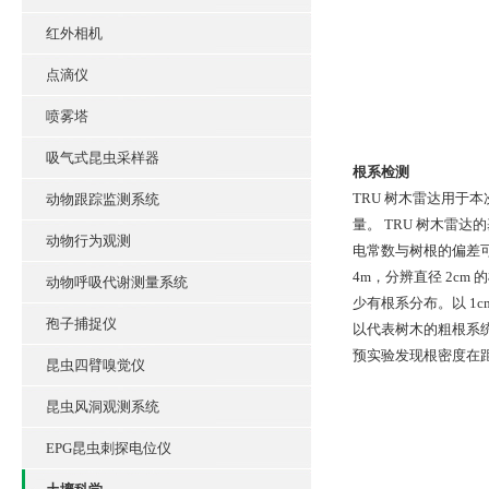
红外相机
点滴仪
喷雾塔
吸气式昆虫采样器
根系检测
TRU 树木雷达用于
动物跟踪监测系统
量。 TRU 树木雷
动物行为观测
电常数与树根的偏差可以
4m，分辨直径 2cm 
动物呼吸代谢测量系统
少有根系分布。以 1
孢子捕捉仪
以代表树木的粗根系统。
预实验发现根密度在距离
昆虫四臂嗅觉仪
昆虫风洞观测系统
EPG昆虫刺探电位仪