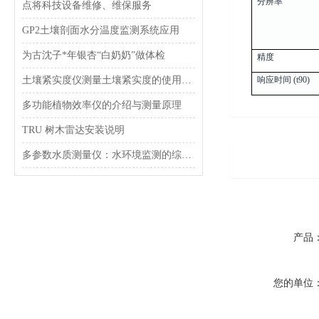
分辨率
点将科技设备维修、维保服务
GP2土壤剖面水分温度监测系统应用
为古沈子*年银杏“白奶奶”做体检
精度
土壤紧实度仪测量土壤紧实度的使用说明
响应时间 (t90)
多功能植物效率仪的介绍与测量原理
TRU 树木雷达安装说明
多参数水质测量仪：水环境监测的综合检测工具
产品
您的单位