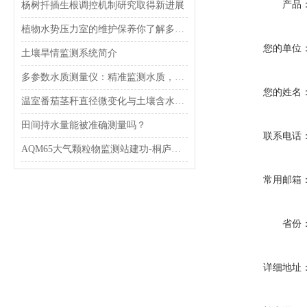
产品
杨树扦插生根调控机制研究取得新进展
植物水势压力室的维护保养你了解多少？
您的单位
土壤旱情监测系统简介
多参数水质测量仪：精准监测水质，保护环境
您的姓名
温室番茄茎秆直径微变化与土壤含水量的关系
田间持水量能被准确测量吗？
联系电话
AQM65大气颗粒物监测站建功-桐庐实现乡村PM2.5监测全覆盖
常用邮箱
省份
详细地址