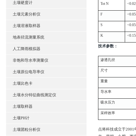
土壤硬度计
Tot N
<0.0
土壤元素分析仪
F
<0.0
S
<0.0
土壤溶液取样器
K
<0.1
地表径流测量系统
技术参数：
人工降雨模拟器
渗透孔径
非饱和导水率测量仪
尺寸
土壤原位电导率仪
重量
土壤比色卡
导水率
土壤水分特征曲线测定仪
吸水压力
土壤取样器
采样效率
土壤PH计
点将科技成立于20
土壤团粒分析仪