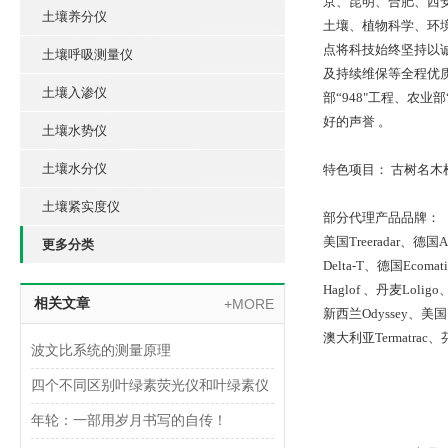
京、昆明、合肥、西
土壤养分仪
土壤、植物科学、环
点将科技始终坚持以
土壤呼吸测量仪
及持续维保等全程优质
土壤入渗仪
部“948"工程、农业
好的声誉 。
土壤水势仪
土壤水分仪
特色项目： 古树名
土壤紧实度仪
部分代理产品品牌：
美国Treeradar、德国
更多分类
Delta-T、德国Eco
Haglof 、丹麦Lol
相关文章
+MORE
新西兰Odyssey、美国 
澳大利亚Termatrac、芬
波文比系统的测量原理
四个不同区别叶绿素荧光仪和叶绿素仪
年轮：一部用岁月书写的自传！