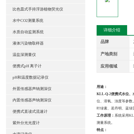
比色皿式手持浮游植物荧光仪
水中CO2测量系统
详细介绍
水质自动监测系统
品牌
液体污染物取样器
产地类别
温盐深测量仪
便携式pH 离子计
应用领域
pH和温度数据记录仪
用途：
外置传感器声纳测深仪
KLL-Q-2便携式水位
内置传感器声纳测深仪
位、溶氧、浊度等参数。
叶绿素、若丹明、蓝绿
便携式直读式流速计
工作原理：
系统采用KL
紫外分光光度计
测量系统。
特点：