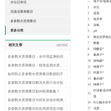
--
地下水/地表
水位记录仪
1
水位
流速流量测量仪
2
温度
3
电导率
多参数水质测量仪
4
溶氧
更多分类
5
pH
6
氧化还原电
7
氨氮
相关文章
+MORE
8
硝酸盐*
9
氯离子*
多参数水质测量仪：水环境监测的综合检测工具
10
铵电极*
多参数水质测量仪：精准监测水质，保护环境
11
钠离子*
12
钙离子*
如何防止多参数水质测量仪数据的不准确
13
氟化物*
多参数水质测量仪解决水质行业分批检测耗时的苦恼
14
钾离子*
叶绿素/若丹
多参数水质测量仪如何检测氨氮？
15
藻
多参数水质测量仪为何在泳池水检测中受到欢迎？
16
KLL触水信
17
浊度
多参数水质测量仪的应用原理及功能特点