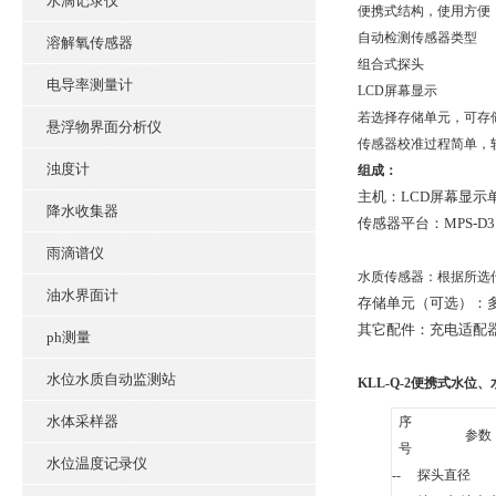
水滴记录仪
便携式结构，使用方便
自动检测传感器类型
溶解氧传感器
组合式探头
电导率测量计
LCD屏幕显示
若选择存储单元，可存储2
悬浮物界面分析仪
传感器校准过程简单，
浊度计
组成：
主机：LCD屏幕显示
降水收集器
传感器平台：MPS-D3、
雨滴谱仪
水质传感器：根据所选
油水界面计
存储单元（可选）：多存
其它配件：充电适配
ph测量
水位水质自动监测站
KLL-Q-2便携式水位
水体采样器
序
参数
号
水位温度记录仪
--
探头直径