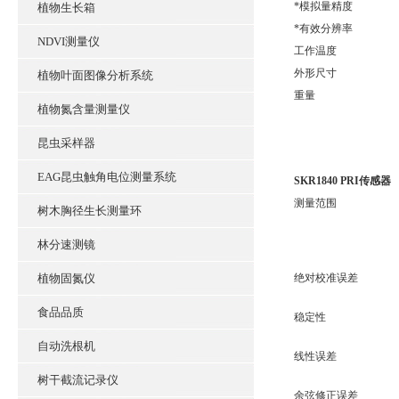
*模拟量精度
植物生长箱
*有效分辨率
NDVI测量仪
工作温度
外形尺寸
植物叶面图像分析系统
重量
植物氮含量测量仪
昆虫采样器
EAG昆虫触角电位测量系统
SKR1840 PRI传感器
测量范围
树木胸径生长测量环
林分速测镜
植物固氮仪
绝对校准误差
食品品质
稳定性
自动洗根机
线性误差
树干截流记录仪
余弦修正误差