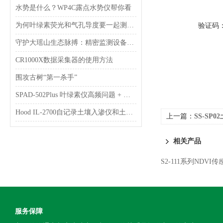
水势是什么？WP4C露点水势仪帮你看
为何叶绿素荧光和气孔导度要一起测量？
验证码
守护大瑶山生态脉搏：精密监测设备的维护之旅
CR1000X数据采集器的使用方法
围攻古树“第一杀手”
SPAD‑502Plus 叶绿素仪高频问题 + 标准使用操作，一次测准不返工
Hood IL-2700自记录土壤入渗仪和土壤呼吸系统应用案例
上一篇：
SS-S
相关产品
S2-111系列NDVI传
服务保障