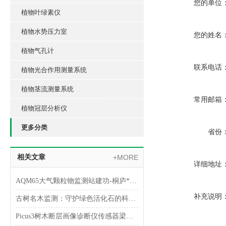
您的单位
植物叶绿素仪
植物水势压力室
您的姓名
植物气孔计
联系电话
植物光合作用测量系统
植物茎流测量系统
常用邮箱
植物冠层分析仪
更多分类
省份
相关文章
+MORE
详细地址
AQM65大气颗粒物监测站建功-桐庐*实现乡村PM2.5监测全覆盖
补充说明
古树名木监测：守护绿色活化石的科技智慧
Picus3树木断层画像诊断仪传感器梁式检测方法