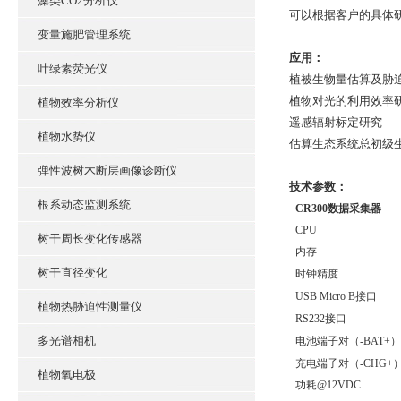
藻类CO2分析仪
可以根据客户的具体
变量施肥管理系统
应用：
叶绿素荧光仪
植被生物量估算及胁
植物对光的利用效率
植物效率分析仪
遥感辐射标定研究
植物水势仪
估算生态系统总初级
弹性波树木断层画像诊断仪
技术参数：
根系动态监测系统
CR300数据采集器
CPU
树干周长变化传感器
内存
树干直径变化
时钟精度
USB Micro B接口
植物热胁迫性测量仪
RS232接口
多光谱相机
电池端子对（-BAT+）
充电端子对（-CHG+
植物氧电极
功耗@12VDC