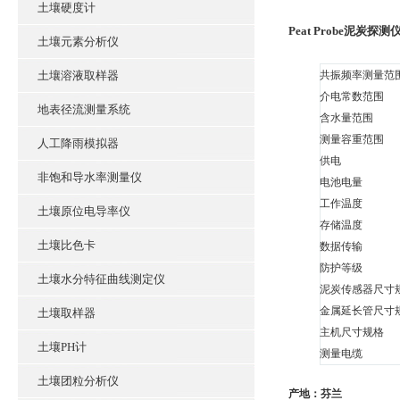
土壤硬度计
Peat Probe泥炭探测
土壤元素分析仪
土壤溶液取样器
共振频率测量范
介电常数范围
地表径流测量系统
含水量范围
测量容重范围
人工降雨模拟器
供电
非饱和导水率测量仪
电池电量
工作温度
土壤原位电导率仪
存储温度
土壤比色卡
数据传输
防护等级
土壤水分特征曲线测定仪
泥炭传感器尺寸
金属延长管尺寸
土壤取样器
主机尺寸规格
土壤PH计
测量电缆
土壤团粒分析仪
产地：芬兰