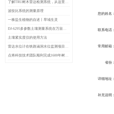
了解TRU树木雷达检测系统，从这里开始！
波纹比系统的测量原理
您的姓名
一株盐生植物的自述丨旱域生灵
DJ-6295多参数土壤测量系统在万亩人工“草海”的应用
联系电话
土壤紧实度仪的使用方法
常用邮箱
雷达水位计在铁路涵洞水位监测项目案例
点将科技技术团队顺利完成1600年树龄古樟树健康检测
省份
详细地址
补充说明