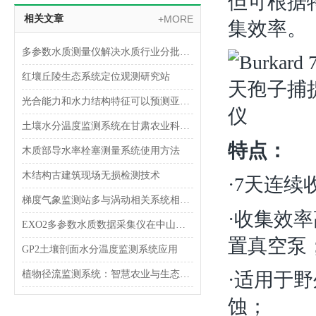
但可根据
相关文章
+MORE
集效率。
多参数水质测量仪解决水质行业分批检测耗时的苦恼
红壤丘陵生态系统定位观测研究站
光合能力和水力结构特征可以预测亚热带常绿阔叶林树木生长速率
土壤水分温度监测系统在甘肃农业科学院顺利验收
特点：
木质部导水率栓塞测量系统使用方法
木结构古建筑现场无损检测技术
·7天连续
梯度气象监测站多与涡动相关系统相结合的作用
·收集效
EXO2多参数水质数据采集仪在中山大学成功应用
置真空泵
GP2土壤剖面水分温度监测系统应用
·适用于
植物径流监测系统：智慧农业与生态保护的新工具
蚀；