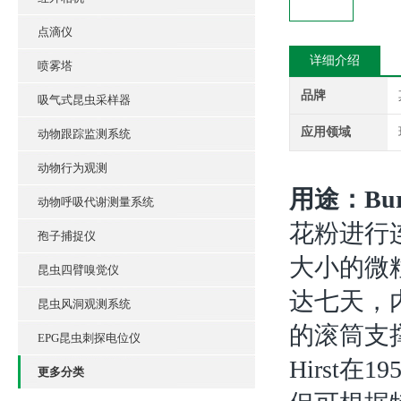
点滴仪
详细介绍
喷雾塔
品牌
吸气式昆虫采样器
应用领域
动物跟踪监测系统
动物行为观测
用途：
Bu
动物呼吸代谢测量系统
花粉进行
孢子捕捉仪
大小的微
昆虫四臂嗅觉仪
达七天，
昆虫风洞观测系统
的滚筒支
EPG昆虫刺探电位仪
Hirst在1
更多分类