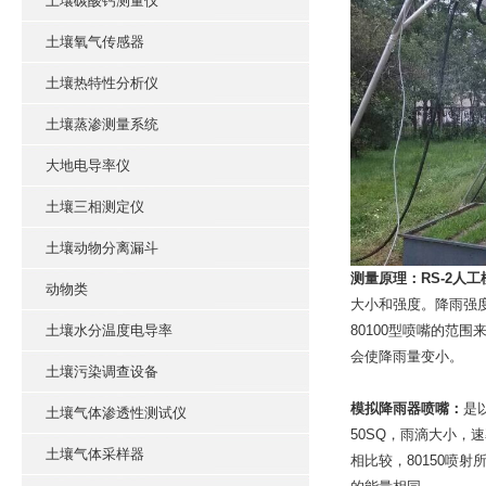
土壤碳酸钙测量仪
土壤氧气传感器
土壤热特性分析仪
土壤蒸渗测量系统
大地电导率仪
土壤三相测定仪
土壤动物分离漏斗
测量原理：
RS-2
人工
动物类
大小和强度。降雨强
土壤水分温度电导率
80100
型喷嘴的范围
会使降雨量变小。
土壤污染调查设备
模拟降雨器喷嘴：
是
土壤气体渗透性测试仪
50SQ
，雨滴大小，速
土壤气体采样器
相比较，
80150
喷射