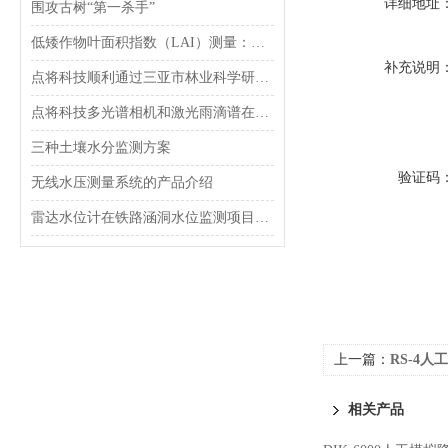
详细地址
围攻古树“第一杀手”
低矮作物叶面积指数（LAI）测量：仪器选型全指南
补充说明
点将科技顺利通过三亚市林业科学研究院木质无损检测项目验收
点将科技多光谱相机和激光雨滴谱在生态监测系统中的应用
三种土壤水分监测方案
验证码
无线水压测量系统的产品介绍
雷达水位计在铁路涵洞水位监测项目案例
上一篇：
RS-4
相关产品