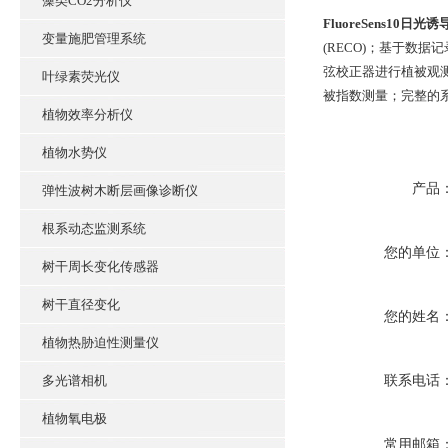
藻类CO2分析仪
FluoreSens10日光诱
变量施肥管理系统
(RECO)；基于数
弦校正器进行植被观测
叶绿素荧光仪
被指数测量；完整的
植物效率分析仪
植物水势仪
产品
弹性波树木断层画像诊断仪
根系动态监测系统
您的单位
树干周长变化传感器
树干直径变化
您的姓名
植物热胁迫性测量仪
多光谱相机
联系电话
植物氧电极
常用邮箱