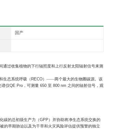
国产
间通过收集植物的下行辐照度和上行反射太阳辐射信号来测
和生态系统呼吸（
RECO
）——两个最大的生物圈碳源。该
光谱仪
QE Pro
，可测量
650
至
800 nm
之间的辐射信号，观
化碳的总初级生产力（
GPP
）并协助将净生态系统交换的
被的早期胁迫以及为干旱和火灾风险评估提供预警的独立