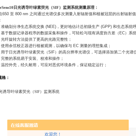
eSens10
日光诱导叶绿素荧光（SIF）监测系统
测量原理：
在
650
至
800 nm
之间通过光谱仪多次测量入射辐射值和植被冠层的出射辐射值
：
准确划分净生态系统交换
(NEE)
，更好地估计总初级生产
(GPP)
和生态系统
基于数据记录器程序的数据采集和操作，可轻松与现有涡度协方差（
EC
）系
光纤旋转方法提供了更高的光路完整性；
使用余弦校正器进行植被观测，以确保与
EC
测量的理想集成；
用于日光诱导叶绿素荧光（
SIF
）的高分辨率光谱仪，可选择添加第二个光谱
完整的系统易于安装、校准和操作；
温控外壳，经久耐用，可应对恶劣环境条件，保证稳定运行；
规格：
产品：
欢迎您！