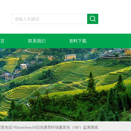
留言
联系我们
资料下载
素荧光仪
>
FluoreSens10日光诱导叶绿素荧光（SIF）监测系统