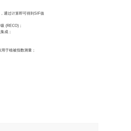
，通过计算即可得到
SIF
值
呼吸
(RECO)
；
统集成；
仪用于植被指数测量；