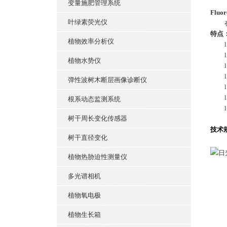
变量施肥管理系统
Fluor
叶绿素荧光仪
特点
植物效率分析仪
l
l
植物水势仪
l
l
弹性波树木断层画像诊断仪
l
l
根系动态监测系统
l
树干周长变化传感器
技术
树干直径变化
植物热胁迫性测量仪
多光谱相机
植物氧电极
植物生长箱