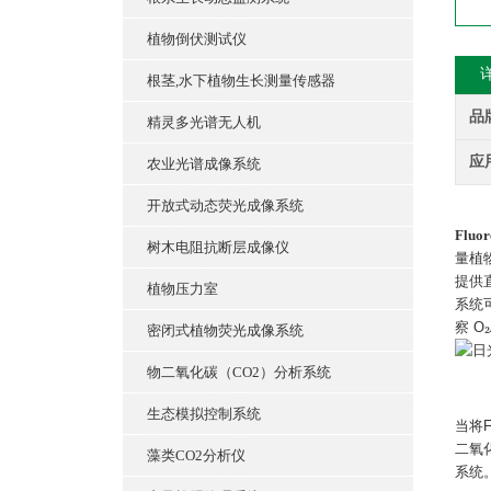
植物倒伏测试仪
根茎,水下植物生长测量传感器
品
精灵多光谱无人机
应
农业光谱成像系统
开放式动态荧光成像系统
Fluor
树木电阻抗断层成像仪
量植
提供
植物压力室
系统
₂
察
O
密闭式植物荧光成像系统
物二氧化碳（CO2）分析系统
生态模拟控制系统
当将
F
二氧
藻类CO2分析仪
系统