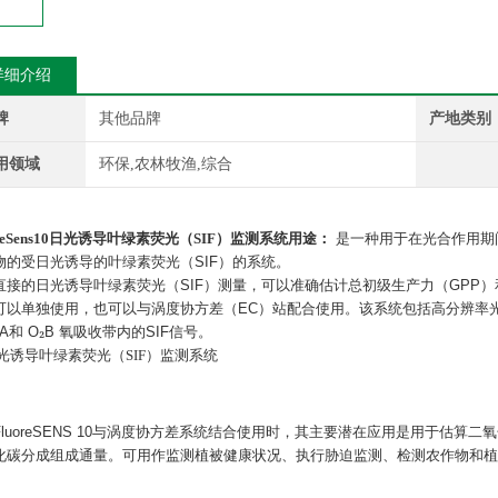
详细介绍
牌
其他品牌
产地类别
用领域
环保,农林牧渔,综合
eSens10
日光诱导叶绿素荧光（SIF）监测系统
用途：
是一种用于在光合作用期
物的受日光诱导的叶绿素荧光（
SIF
）的系统。
直接的日光诱导叶绿素荧光（
SIF
）测量，可以准确估计总初级生产力（
GPP
）
可以单独使用，也可以与涡度协方差（
EC
）站配合使用。该系统包括高分辨率
₂
A
和
O
B
氧吸收带内的
SIF
信号。
luoreSENS 10
与涡度协方差系统结合使用时，其主要潜在应用是用于估算二氧
化碳分成组成通量。可用作监测植被健康状况、执行胁迫监测、检测农作物和植
。