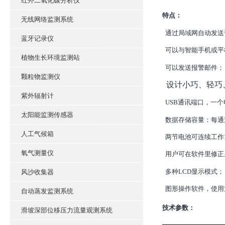
红外二氧化碳分析仪
特点：
无线网络监测系统
通过局域网自动发送
蓝牙记录仪
可以与智能手机或平
植物生长环境监测站
可以发送报警邮件；
颗粒物监测仪
设计小巧、轻巧
紫外辐射计
USB通讯端口，一
太阳能监测传感器
数据存储容量：每通道
人工气候箱
两节电池可连续工作1
氧气测量仪
用户可在软件里修正
多种LCD显示模式；
风沙收集器
图形操作软件，使用
自动蒸发监测系统
技术参数：
滑坡深部位移压力流量观测系统