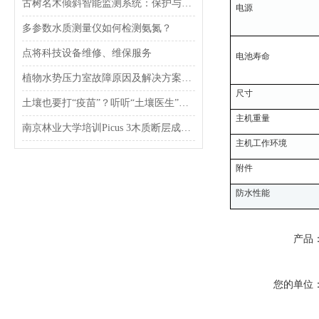
古树名木倾斜智能监测系统：保护与监测并重的创新技术
电源
多参数水质测量仪如何检测氨氮？
点将科技设备维修、维保服务
电池寿命
植物水势压力室故障原因及解决方案分析
尺寸
土壤也要打“疫苗”？听听“土壤医生”怎么说
主机重量
南京林业大学培训Picus 3木质断层成像检测仪
主机工作环境
附件
防水性能
产品
您的单位