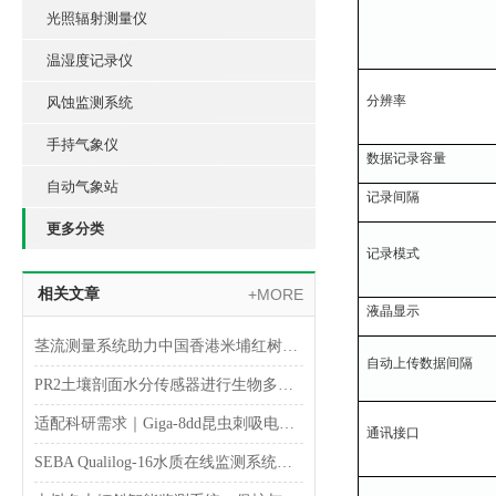
光照辐射测量仪
温湿度记录仪
分辨率
风蚀监测系统
手持气象仪
数据记录容量
自动气象站
记录间隔
更多分类
记录模式
相关文章
+MORE
液晶显示
茎流测量系统助力中国香港米埔红树林自然保护区研究
自动上传数据间隔
PR2土壤剖面水分传感器进行生物多样性/生态系统观测应用
适配科研需求｜Giga-8dd昆虫刺吸电位仪落地吉林农业大学
通讯接口
SEBA Qualilog-16水质在线监测系统安装完成