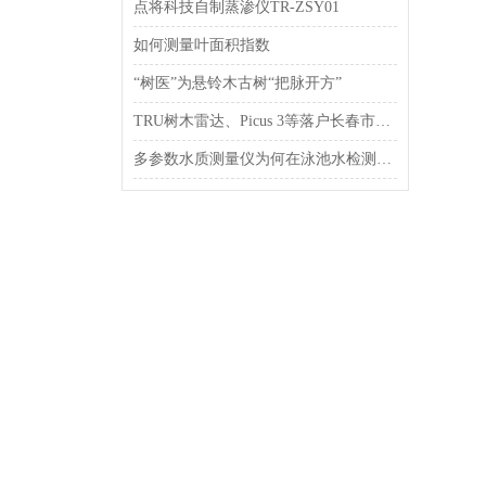
点将科技自制蒸渗仪TR-ZSY01
如何测量叶面积指数
“树医”为悬铃木古树“把脉开方”
TRU树木雷达、Picus 3等落户长春市园林植物保护站
多参数水质测量仪为何在泳池水检测中受到欢迎？