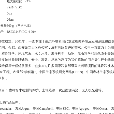
最大量程的 +- 3%
7 to24 VDC
5cm
26cm
器重量
300 g （不含电缆）
信号
RS232,0-5VDC, 4-20m
科技成立于2001年，一直专注于生态环境和现代农业相关科研及应用系统和仪
昆明、合肥、西安设立大区办公室，及时响应客户的需求。公司一直致力于为用
、植物科学、环境气象、水文水质、海洋科学、动物、昆虫科学和现代农业等领
科技始终坚持以诚信、专业、高效、感恩的态度为我们尊敬的用户提供行业动态
续维保等全程优质服务，也参加过许多国家和省部级重大科研项目的建设和技术支持，
948"工程、农业部“学科群"、中国生态系统研究网络(CERN)、中国森林生态系统
声誉 。
项目： 古树名木检测与保护、土壤蒸渗、农业面源污染、无人机光谱等。
代理产品品牌：
reeradar、德国Argus、美国Campbell、美国SEC、美国Apogee、美国Onset、德