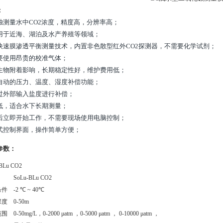
：
独测量水中CO2浓度，精度高，分辨率高；
用于近海、湖泊及水产养殖等领域；
快速膜渗透平衡测量技术，内置非色散型红外CO2探测器，不需要化学试剂；
要使用昂贵的校准气体；
生物附着影响，长期稳定性好，维护费用低；
自动的压力、温度、湿度补偿功能；
过外部输入盐度进行补偿；
低，适合水下长期测量；
后立即开始工作，不需要现场使用电脑控制；
式控制界面，操作简单方便；
参数：
BLu CO2
SoLu-BLu CO2
条件
-2 ℃ ~ 40℃
深度
0-50m
范围
0-50mg/L，0-2000 μatm ，0-5000 μatm ， 0-10000 μatm ，