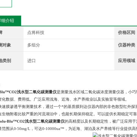
详细介绍
牌
点将科技
价格区间
测对象
多组分
仪器种类
地类别
进口
应用领域
：
-Blu™CO2
浅水型二氧化碳测量仪
是测量浅水区域二氧化碳浓度测量仪器，小巧
变化数据、费用低。广泛应用浅海、近海、水产养殖业以及实验室等领域。
快速膜渗透平衡测量技术，通过一个*的基质膜到达仪器内部的非色散型红外探
在生物附着比较严重的河流湖泊中，也能长期保持稳定。可以提供长期稳定可靠
Solu-Blu™CO2浅水型二氧化碳测量仪
的高精度以及长期稳定性，被广泛应用于
范围从0-50mg/L，可达0-10000ua™，为近海、湖泊及水产养殖等行业提