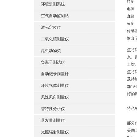
精度
环境监测系统
电源
空气自动监测站
直径
长度
激光定位仪
传感
输出
二氧化碳测量仪
点将
昆虫动物类
京、
负离子测试仪
土壤
点将
自动记录雨量计
及持
环境气体测量仪
部“
好的
风速风向测量仪
特色
雪特性分析仪
蒸发量测量仪
部分
美国T
光照辐射测量仪