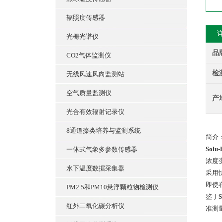
辐照度传感器
光栅光谱仪
品
CO2气体监测仪
检
无线风速风向监测站
空气质量监测仪
产
光合有效辐射记录仪
8通道藻类培养与监测系统
简介
Solu
一体式气象多参数传感器
浓度
水下温度数据采集器
采用
即使
PM2.5和PM10悬浮颗粒物检测仪
鉴于
红外二氧化碳分析仪
准测量