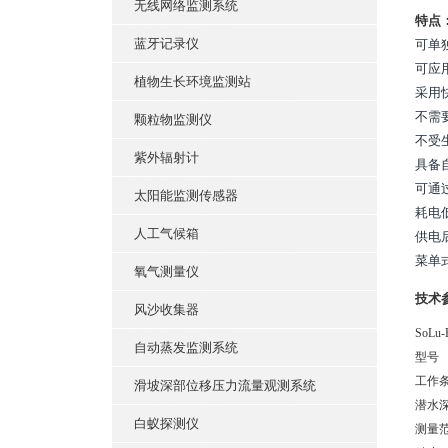
无线网络监测系统
特点
蓝牙记录仪
可单
可应
植物生长环境监测站
采用
不需
颗粒物监测仪
不受
紫外辐射计
具备
可通
太阳能监测传感器
耗电
人工气候箱
供电
菜单
氧气测量仪
技术
风沙收集器
SoLu-
自动蒸发监测系统
型号
工作
滑坡深部位移压力流量观测系统
潜水
白蚁探测仪
测量