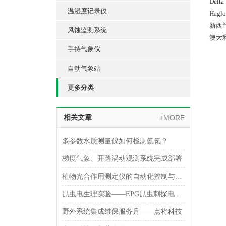
Del
温湿度记录仪
Hag
新西兰
风蚀监测系统
澳大利
手持气象仪
自动气象站
更多分类
相关文章
+MORE
多参数水质测量仪如何检测氨氮？
梯度气象、开路涡动观测系统完成部署
植物光合作用测定仪的自动化控制与数据分析
昆虫电生理实验——EPG昆虫刺探电位仪
野外系统集成维保服务月——点将科技