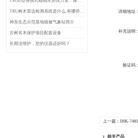
1505D型便携式植物水势压力室：探秘植物“喝水”的智慧
TRU树木雷达检测系统是什么,有哪些功能特点?
详细地址
神东生态示范基地植被气象站简介
补充说明
古树名木保护项目配套设备
长期没维护，您的仪器还好吗？
验证码
上一篇：
DIK-7
相关产品