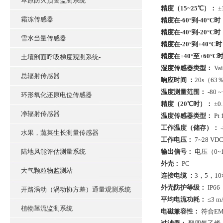
草原防火预警监测系统
精度（15~25℃）：
±
霜冻传感器
精度在-60°到-40°C时
精度在-40°到-20°C时
雪水当量传感器
精度在-20°到+40°C
精度在+40°至+60°C
土壤剖面呼吸梯度观测系统-
湿度传感器类型：
Va
总辐射传感器
响应时间 ：
20s（63
温度测量范围：
-80 ~
环形氧化还原电位传感器
精度（20℃时）：
±0
净辐射传感器
温度传感器类型：
Pt 
工作温度（储存）：
-
水果，蔬菜生长测量传感器
工作电压：
7~28 VD
陆地风能评估测量系统
输出信号：
电压（0~1
外壳：
PC
大气颗粒物监测站
连接电缆 ：
3，5，10
外壳防护等级：
IP66
开路涡动（涡动协方差）通量观测系统
平均电流功耗：
≤3 
植物茎流监测系统
电磁兼容性：
符合EM