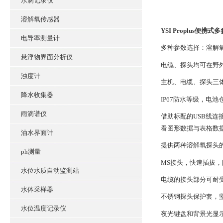
水滴记录仪
溶解氧传感器
YSI Proplus便携
电导率测量计
多种参数选择：溶解
悬浮物界面分析仪
电缆、探头均可在
浊度计
主机、电缆、探头三
降水收集器
IP67防水等级，
雨滴谱仪
借助标配的USB线连接
看图形数据与表格
油水界面计
提供两种溶解氧探头的
ph测量
MS接头，快速插
水位水质自动监测站
电缆的接头部分可耐
水体采样器
不锈钢探头保护套
水位温度记录仪
夜光键盘和背景光