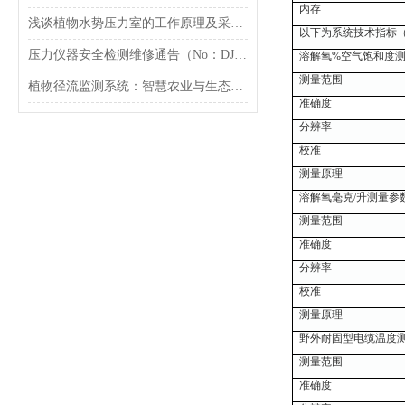
内存
浅谈植物水势压力室的工作原理及采样测定
以下为系统技术指标（
压力仪器安全检测维修通告（No：DJAJ-20181028）
溶解氧%空气饱和度
测量范围
植物径流监测系统：智慧农业与生态保护的新工具
准确度
分辨率
校准
测量原理
溶解氧毫克/升测量参
测量范围
准确度
分辨率
校准
测量原理
野外耐固型电缆温度
测量范围
准确度