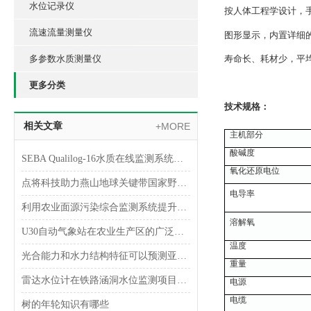
水位记录仪
按人体工程学设计
流速流量测量仪
图形显示，内置详
多参数水质测量仪
寿命长、耗材少，平
更多分类
技术规格：
相关文章
+MORE
主机部分
酸碱度
SEBA Qualilog-16水质在线监测系统安装完成
氧化还原电位
点将科技助力燕山地球关键带国家野外科学观测研究站
电导率
利用农业面源污染综合监测系统提升农业生产的质量与效益
溶解氧
U30自动气象站在农业生产区的广泛应用
温度
光合能力和水力结构特征可以预测亚热带常绿阔叶林树木生长速率
重量
雷达水位计在铁路涵洞水位监测项目案例
电源
电缆
树的年轮知识有哪些