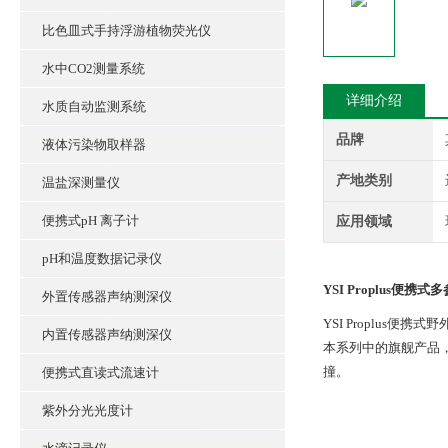
比色皿式手持浮游植物荧光仪
水中CO2测量系统
详细介绍
水质自动监测系统
品牌
液体污染物取样器
产地类别
温盐深测量仪
便携式pH 离子计
应用领域
pH和温度数据记录仪
YSI Proplus便携
外置传感器声纳测深仪
YSI Proplus
内置传感器声纳测深仪
本系列中的旗舰产品
撞。
便携式直读式流速计
紫外分光光度计