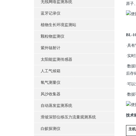
无线网络监测系统
原子
蓝牙记录仪
植物生长环境监测站
BL-1
颗粒物监测仪
·具
紫外辐射计
·实
太阳能监测传感器
·数
人工气候箱
后存
氧气测量仪
·可
风沙收集器
·数
自动蒸发监测系统
技术
滑坡深部位移压力流量观测系统
白蚁探测仪
主机