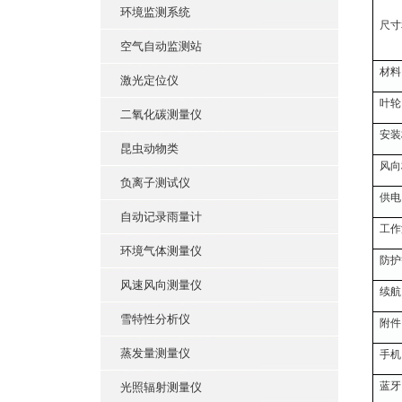
环境监测系统
尺寸
空气自动监测站
材料
激光定位仪
叶轮
二氧化碳测量仪
安装
昆虫动物类
风向
负离子测试仪
供电
自动记录雨量计
工作
环境气体测量仪
防护
风速风向测量仪
续航
雪特性分析仪
附件
蒸发量测量仪
手机
蓝牙
光照辐射测量仪