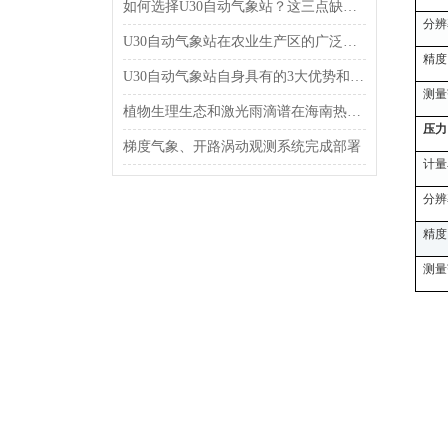
如何选择U30自动气象站？这三点缺一不可
分辨
U30自动气象站在农业生产区的广泛应用
精度
U30自动气象站自身具有的3大优势和性能
测量
植物生理生态和激光雨滴谱在海南热带雨林监测中的应用
压力
梯度气象、开路涡动观测系统完成部署
计量
分辨
精度
测量