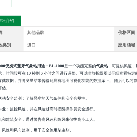
详细介绍
牌
其他品牌
价格区间
地类别
进口
应用领域
000
便携式蓝牙气象站
用途：BL-1000
是一个功能完整的
气象站
，可提供风速，
，时间段可在 10 秒到 6 小时之间进行调整。可以缩放折线图以仔细查看特定的测量
存储数据，并将测量结果传输到具有地图可视化功能的数据库上。 随后可以将数
评估。
活动安全监测：了解恶劣的天气条件和安全合规性。
作业：监控风速，并在风速过高时提醒操作员安全运行。
机和建筑安全：通过警告高风速和阵风来保护高空工人。
：风速和风向监测，用于安全施用杀虫剂。