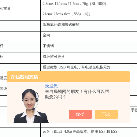
2.8cmx 11.1cmx 11.4cm，76g（BL-1000）
和重量
21cmx 25cmx 6cm，556g（箱）
阳极氧化铝和聚碳酸酯
全向
杆
不锈钢
标
碳纤维可更换
通过微型 USB 可充电，带电池充电指示灯
温度
-20~+50°C
欢迎您！
等级
IP67
来自局域网的朋友！有什么可以帮
助您的吗？
一周以上
不锈钢安装杆、三脚架安装座、可拆卸底座、充电线、手
安卓8.0及更高版本
蓝牙（BLE）4.0及更高版本。使用 ESP 和 ESS