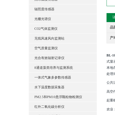
辐照度传感器
光栅光谱仪
品
CO2气体监测仪
产
无线风速风向监测站
空气质量监测仪
BL-1
光合有效辐射记录仪
式显示
8通道藻类培养与监测系统
本地
处理
一体式气象多参数传感器
公共
水下温度数据采集器
高空
PM2.5和PM10悬浮颗粒物检测仪
起重
红外二氧化碳分析仪
农业