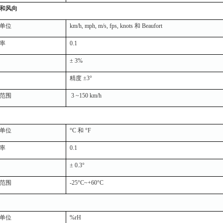
和风向
单位
km/h, mph, m/s, fps, knots 和 Beaufort
率
0.1
± 3%
精度 ±3°
范围
3 ~150 km/h
单位
°C 和 °F
率
0.1
± 0.3°
范围
-25°C~+60°C
单位
%rH