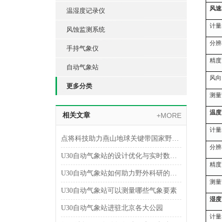
风速
温湿度记录仪
计量
风蚀监测系统
分辨
手持气象仪
精度
自动气象站
风向
更多分类
测量
温度
相关文章
+MORE
计量
点将科技助力燕山地球关键带国家野外科学观测研究站
分辨
U30自动气象站的设计优化与实时数据传输技术
精度
U30自动气象站如何助力野外科研的安全与效率
测量
U30自动气象站可以测量哪些气象要素
湿度
U30自动气象站进驻北京各大公园
计量