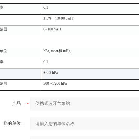
率
0.1
± 3% （10-90 %rH）
范围
0~100 %rH
单位
hPa, mbar和 inHg
率
0.1
± 0.2 hPa
范围
300 ~1'200 hPa
产品：
您的单位：