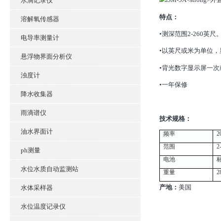
水滴记录仪
特点：
溶解氧传感器
•测深范围2-260英尺
电导率测量计
•以英尺或米为单位
悬浮物界面分析仪
•背光数字显示屏一次
浊度计
•一年保修
降水收集器
雨滴谱仪
技术规格：
油水界面计
频率
2
范围
2
ph测量
电池
水位水质自动监测站
重量
产地：
美国
水体采样器
水位温度记录仪