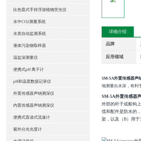
比色皿式手持浮游植物荧光仪
水中CO2测量系统
详细介绍
水质自动监测系统
品牌
液体污染物取样器
应用领域
温盐深测量仪
便携式pH 离子计
SM-5A
外置传感器声
pH和温度数据记录仪
地测量出水深，有利
外置传感器声纳测深仪
SM-5A
外置传感器
外部的杆子或船钩上
内置传感器声纳测深仪
缆和配件是防水的
便携式直读式流速计
架，以及（B）用于立杆
紫外分光光度计