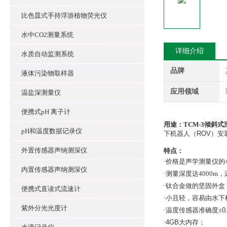
比色皿式手持浮游植物荧光仪
水中CO2测量系统
详细介绍
水质自动监测系统
品牌
液体污染物取样器
应用领域
温盐深测量仪
便携式pH 离子计
用途：
TCM-3倾斜
pH和温度数据记录仪
下机器人（
ROV
）安
外置传感器声纳测深仪
特点：
·
价格是声学测量仪的
内置传感器声纳测深仪
·测量深度达
4000m
，
·钛合金做的坚固外盒
便携式直读式流速计
·
小且轻，容易由水下
紫外分光光度计
·
温度传感器准确度
±
0
·
4GB
大内存；