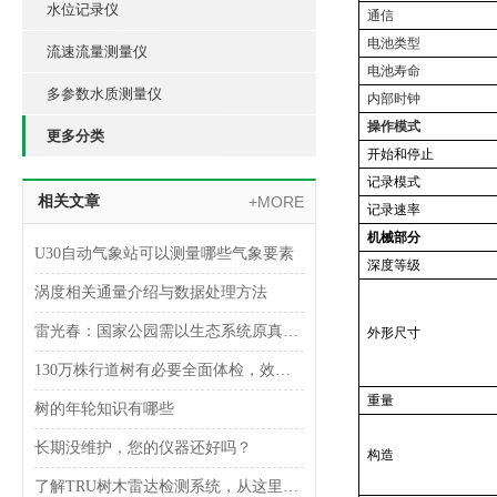
水位记录仪
通信
电池类型
流速流量测量仪
电池寿命
多参数水质测量仪
内部时钟
操作模式
更多分类
开始和停止
记录模式
相关文章
+MORE
记录速率
机械部分
U30自动气象站可以测量哪些气象要素
深度等级
涡度相关通量介绍与数据处理方法
雷光春：国家公园需以生态系统原真性保护为目标
外形尺寸
130万株行道树有必要全面体检，效率和成本是难题，在研“怪车”有望解决
重量
树的年轮知识有哪些
长期没维护，您的仪器还好吗？
构造
了解TRU树木雷达检测系统，从这里开始！