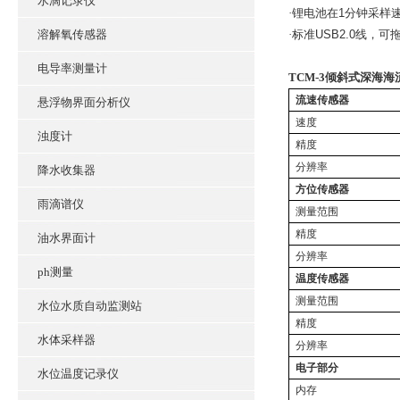
水滴记录仪
·
锂电池在
1
分钟采样
溶解氧传感器
·
标准
USB2.0
线，可
电导率测量计
TCM-3倾斜式深海海
流速传感器
悬浮物界面分析仪
速度
浊度计
精度
分辨率
降水收集器
方位传感器
雨滴谱仪
测量范围
精度
油水界面计
分辨率
ph测量
温度传感器
测量范围
水位水质自动监测站
精度
水体采样器
分辨率
电子部分
水位温度记录仪
内存