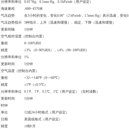
分辨率和单位
0.01"Hg、0.1mm Hg、0.1hPa/mb（用户设定）
海拔量程
-600~4570米
气压趋势
在3小时的变化，变化0.06"（2 hPa/mb，1.5mm Hg）表示迅速，变化0.02
气压趋势指示
5种指示，上升（迅速和缓慢）、稳定、下降（迅速和缓慢）
更新间隔
1分钟
空气相对湿度（控制台内置）
量程
0~100%RH
精度
±3% （0~90%RH），±4%（90~100%RH）
分辨率和单位
1%
更新时间
1分钟
空气温度（控制台内置）
量程
+32~+140℉（0~+60℃）
精度
±1℉（±0.5℃）
分辨率和单位
0.1℉、1℉、0.1℃、1℃（用户设定）（实时读数）
更新时间
1分钟
时钟
单位
12或24小时格式（用户设定）
日期
美国或格式（用户设定）
精度
±8秒/月