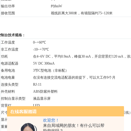
输出功率
约8mW
接收范围
视线距离大300米，有墙阻隔约75~120米
控制台技术规格：
工作温度
0~+60℃
非工作温度
-10~+70℃
功耗
在4~6V DC，平均0.9mA，峰值30 mA，开启背景灯120 mA，添
电源适配器
5V DC 300mA
备用电池
3节C型电池（非标配）
电池电量
在没有连接交流电适配器的前提下，可以大工作9个月
连接头类型
RJ-11
外壳材料
ABS防紫外塑料
控制台显示类型
液晶显示屏
背景灯
LED
尺寸
270 × 156 × 41毫米（带天线），244 × 156 × 41毫米（不带天
显示屏尺寸
151 × 86毫米
欢迎您！
来自局域网的朋友！有什么可以帮
重量
0.85 kg（带电池）
助您的吗？