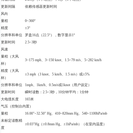
更新间隔
依赖传感器更新时间
风向
量程
0~360°
精度
±3°
分辨率和单位
罗盘16点（22.5°），数字显示1°
更新时间
2.5~3秒
风速
量程（大风
3~175 mph、3~150 knot、1.5~79 m/s、5~282 km/h
杯）
精度（大风
±3 mph（3 knot、5 km/h、1.5 m/s）或±5%
杯）
分辨率和单位
1mph、1km/h、0.5m/s或1knot（用户设定）
更新时间
瞬时读数：2.5~3秒，10分钟平均：1分钟
大电缆长度
165米
气压（控制台内置）
量程
16.00"~32.50" Hg、410~820mm Hg、540~1100hPa/mb
未标定读数精
±0.03"Hg（±0.8mm Hg、±1hPa/mb）（在室内温度）
度