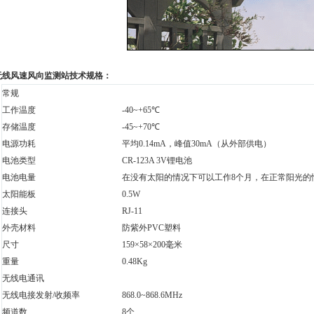
2无线风速风向监测站
技术规格：
常规
工作温度
-40~+65℃
存储温度
-45~+70℃
电源功耗
平均0.14mA，峰值30mA（从外部供电）
电池类型
CR-123A 3V锂电池
电池电量
在没有太阳的情况下可以工作8个月，在正常阳光的
太阳能板
0.5W
连接头
RJ-11
外壳材料
防紫外PVC塑料
尺寸
159×58×200毫米
重量
0.48Kg
无线电通讯
无线电接发射/收频率
868.0~868.6MHz
频道数
8个