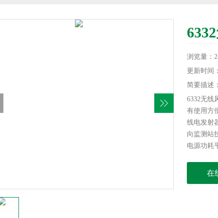
63
浏览量：24
更新时间：20
简要描述
6332
有使用方
线电发射
向监测站技
电源功耗平
123A 
在