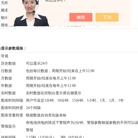
无线电接收频率
868.0~868.6MHz
频道数
8个
输出功率
约8mW
接收范围
视线距离大300米，有墙阻隔约60~120米
台显示参数规格：
常规
历史数据
可以显示24个
日数据
包括每日数据，周期开始/结束在上午12.00
月数据
周期开始/结束在每月上午12.00
年数据
周期开始/结束在每年上午12.00
实时数据
实时数据在控制台显示屏右侧显示
图表时间间隔
用户可设定1分钟、10分钟、15分钟、1小时、1天、1月、1年
图表时间跨度
24个间隔
图表变量跨度
根据数值自动变化纵坐标
有电池供电的情况下警报声为2分钟。警报参数根据参数的不同可以设
警报提示
警报
传输间隔
2.25秒（1个站点），3秒（8个站点）