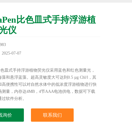
uaPen比色皿式手持浮游植
光仪
83
25-07-07
：
en比色皿式手持浮游植物荧光仪采用蓝色和红色测量光，
藻和悬浮蓝藻。超高灵敏度大可达到0.5 µg Chl/l，其
和高便携性可以对自然水体中的低浓度浮游植物进行快
场测量，内存达4MB，4节AAA电池供电，数据可下载
通过软件分析。
线询价
联系我们