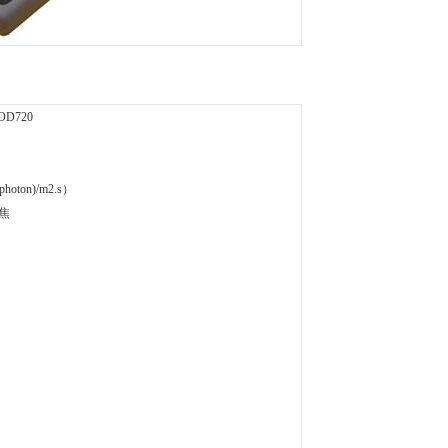
D720
ton)/m2.s）
聚焦