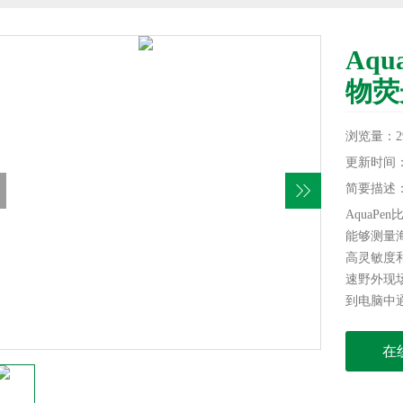
Aq
物荧
浏览量：29
更新时间：20
简要描述
AquaP
能够测量海
高灵敏度
速野外现
到电脑中
在