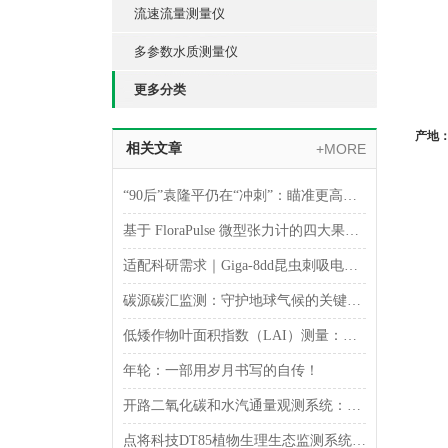
流速流量测量仪
多参数水质测量仪
更多分类
产地
相关文章
+MORE
“90后”袁隆平仍在“冲刺”：瞄准更高产和耐盐碱
基于 FloraPulse 微型张力计的四大果树水分生理监测研究进展
适配科研需求｜Giga-8dd昆虫刺吸电位仪落地吉林农业大学
碳源碳汇监测：守护地球气候的关键技术
低矮作物叶面积指数（LAI）测量：仪器选型全指南
年轮：一部用岁月书写的自传！
开路二氧化碳和水汽通量观测系统：洞察生态奥秘的窗口
点将科技DT85植物生理生态监测系统南通大学服务圆满结束