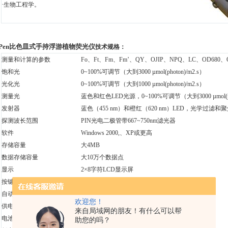
·生物工程学。
aPen比色皿式手持浮游植物荧光仪
技术规格：
测量和计算的参数
Fo、Ft、Fm、Fm’、QY、OJIP、NPQ、LC、OD680、O
饱和光
0~100%可调节（大到3000 µmol(photon)/m2.s）
光化光
0~100%可调节（大到1000 µmol(photon)/m2.s）
测量光
蓝色和红色LED光源，0~100%可调节（大到3000 µmol(pho
发射器
蓝色（455 nm）和橙红（620 nm）LED，光学过滤和
探测波长范围
PIN光电二极管带667~750nm滤光器
软件
Windows 2000,、XP或更高
存储容量
大4MB
数据存储容量
大10万个数据点
显示
2×8字符LCD显示屏
按键
密封2键
自动关机
无操作3分钟后自动关机
欢迎您！
供电
4节AAA碱性或可充电电池
来自局域网的朋友！有什么可以帮
电池电量
典型情况下可连续操作48个小时，
助您的吗？