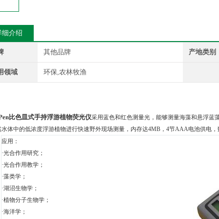
详细介绍
牌
其他品牌
产地类别
用领域
环保,农林牧渔
：
aPen比色皿式手持浮游植物荧光仪
采用蓝色和红色测量光，能够测量海藻和悬浮蓝藻。超
然水体中的低浓度浮游植物进行快速野外现场测量，内存达4MB，4节AAA电池供电
应用：
·光合作用研究；
·光合作用教学；
·藻类学；
·湖沼生物学；
·植物分子生物学；
·海洋学；