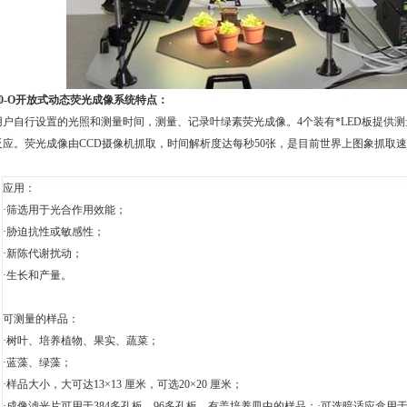
800-O开放式动态荧光成像系统
特点：
用户自行设置的光照和测量时间，测量、记录叶绿素荧光成像。4个装有*LED板提供
反应。荧光成像由CCD摄像机抓取，时间解析度达每秒50张，是目前世界上图象抓取
应用：
·筛选用于光合作用效能；
·胁迫抗性或敏感性；
·新陈代谢扰动；
·生长和产量。
可测量的样品：
·树叶、培养植物、果实、蔬菜；
·蓝藻、绿藻；
·样品大小，大可达13×13 厘米，可选20×20 厘米；
·成像滤光片可用于384多孔板，96多孔板，有盖培养皿中的样品；·可选暗适应盒用