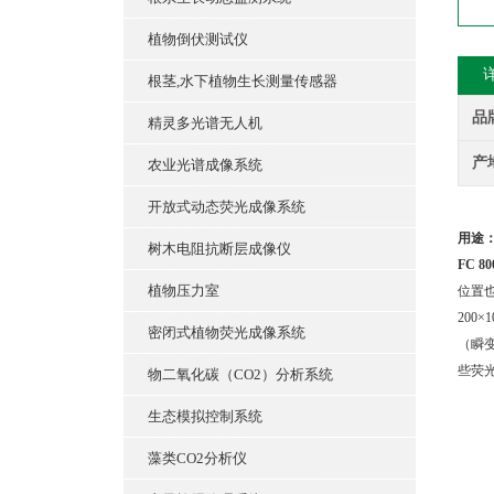
植物倒伏测试仪
根茎,水下植物生长测量传感器
品
精灵多光谱无人机
产
农业光谱成像系统
开放式动态荧光成像系统
用途
树木电阻抗断层成像仪
FC 
植物压力室
位置
200
密闭式植物荧光成像系统
（瞬变）
些荧
物二氧化碳（CO2）分析系统
生态模拟控制系统
藻类CO2分析仪