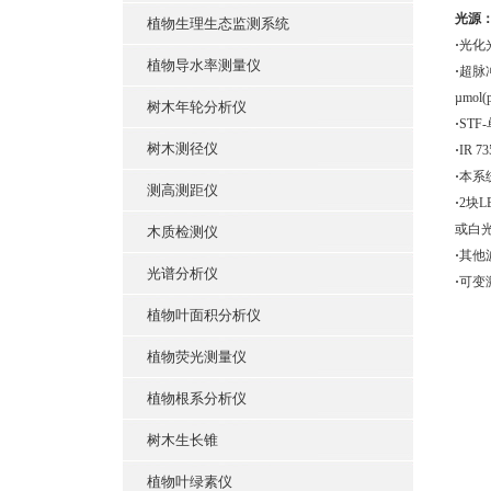
光源
植物生理生态监测系统
·
光化光强
植物导水率测量仪
·
超脉冲
µmol(
树木年轮分析仪
·
ST
树木测径仪
·
IR 
·
本系
测高测距仪
·
2块
或白
木质检测仪
·
其他波
光谱分析仪
·
可变
植物叶面积分析仪
植物荧光测量仪
植物根系分析仪
树木生长锥
植物叶绿素仪