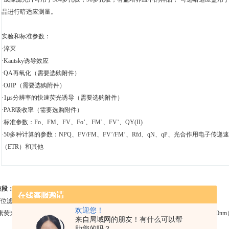
品进行暗适应测量。
实验和标准参数：
·淬灭
·Kautsky诱导效应
·QA再氧化（需要选购附件）
·OJIP（需要选购附件）
·1µs分辨率的快速荧光诱导（需要选购附件）
·PAR吸收率（需要选购附件）
·标准参数：Fo、FM、FV、Fo’、FM’、FV’、QY(II)
·50多种计算的参数：NPQ、FV/FM、FV’/FM’、Rfd、qN、qP、光合作用电子传递
（ETR）和其他
波段：
7位滤光轮；
欢迎您！
荧光（高通695nm，低通780nm）、GFP（高通495nm，低通660nm，带通505/56
来自局域网的朋友！有什么可以帮
助您的吗？