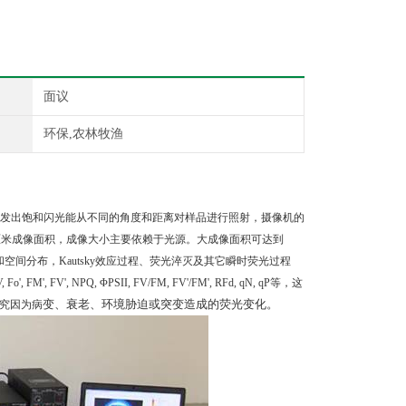
面议
环保,农林牧渔
源发出饱和闪光能从不同的角度和距离对样品进行照射，摄像机的
0厘米成像面积，成像大小主要依赖于光源。大成像面积可达到
和空间分布，Kautsky效应过程、荧光淬灭及其它瞬时荧光过程
, NPQ, ΦPSII, FV/FM, FV'/FM', RFd, qN, qP等，这
变、衰老、环境胁迫或突变造成的荧光变化。
究因为病