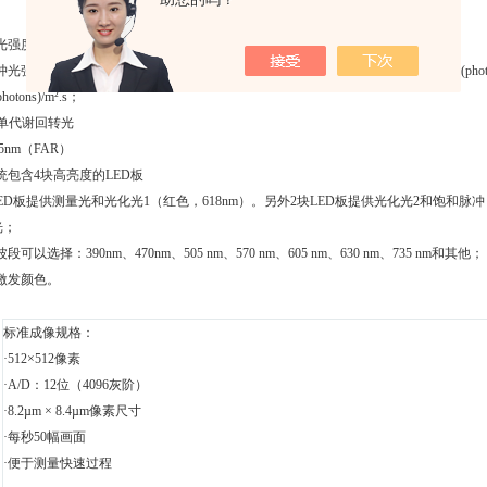
：
度大可达到3000 µmol(photons)/m².s.；
光强度标准版本大可达到3000 µmol(photons)/m².s.，定制产品大可达到5000 µmol(p
photons)/m².s；
F-单代谢回转光
735nm（FAR）
统包含4块高亮度的LED板
LED板提供测量光和光化光1（红色，618nm）。另外2块LED板提供光化光2和饱和脉冲，
光；
段可以选择：390nm、470nm、505 nm、570 nm、605 nm、630 nm、735 nm和其他；
激发颜色。
标准成像规格：
·512×512像素
·A/D：12位（4096灰阶）
·8.2µm × 8.4µm像素尺寸
·每秒50幅画面
·便于测量快速过程