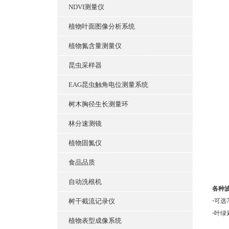
NDVI测量仪
植物叶面图像分析系统
植物氮含量测量仪
昆虫采样器
EAG昆虫触角电位测量系统
树木胸径生长测量环
林分速测镜
植物固氮仪
食品品质
自动洗根机
各种
树干截流记录仪
·
可选
·
叶绿素
植物表型成像系统