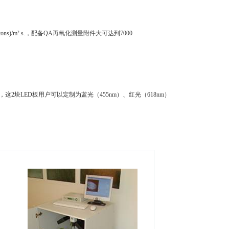
hotons)/m².s.，配备QA再氧化测量附件大可达到7000
这2块LED板用户可以定制为蓝光（455nm）、红光（618nm）