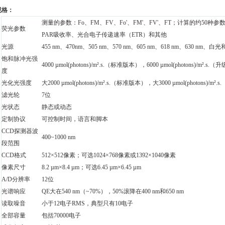
规格：
测量的参数：Fo、FM、FV、Fo'、FM'、FV'、FT；计算的约50种参数：FV
荧光参数
PAR吸收率、光合电子传递速率（ETR）和其他
光源
455 nm、470nm、505 nm、570 nm、605 nm、618 nm、630 nm、白
饱和脉冲光强
4000 µmol(photons)/m².s.（标准版本），6000 µmol(photons)/m²
度
光化光强度
大2000 µmol(photons)/m².s.（标准版本），大3000 µmol(photons)
滤光轮
7位
光状态
静态或动态
定制协议
可控制时间，语言和脚本
CCD探测器波
400~1000 nm
段范围
CCD格式
512×512像素；可选1024×768像素或1392×1040像素
像素尺寸
8.2 µm×8.4 µm；可选6.45 µm×6.45 µm
A/D分辨率
12位
光谱响应
QE大在540 nm（~70%），50%滚降在400 nm和650 nm
读取噪音
小于12电子RMS，典型只有10电子
全部容量
包括70000电子