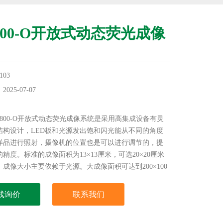
 800-O开放式动态荧光成像
03
25-07-07
：
 800-O开放式动态荧光成像系统是采用高集成设备有灵
结构设计，LED板和光源发出饱和闪光能从不同的角度
样品进行照射，摄像机的位置也是可以进行调节的，提
精度。标准的成像面积为13×13厘米，可选20×20厘米
成像大小主要依赖于光源。大成像面积可达到200×100
ED板可自由在测量框架中安装和移动。
线询价
联系我们