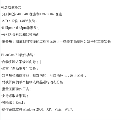
可选成像格式：
·分别可选640 × 480像素和1392 × 040像素
·A/D：12位（4096灰阶）
·6.45µm × 6.45µm像素尺寸
·分别为每秒30和15幅画面
·主要用于测量相对较慢的过程和应用于一些要求高空间分辨率的重要实验
FluorCam 7.0软件功能：
·自动实验方案设置向导； |
·多重（自动重复）实验；
·对单独植物或样品，视野内的，可自动标记，用于区分；
·对视野内的单个植物或样品进行动态分析；
·批量画面操作工具；
·支持读取条形码；
·可输出为Excel；
·操作系统支持Windows 2000、XP、Vista、Win7。