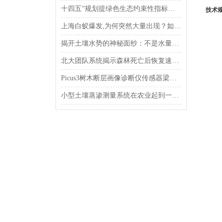
十四五”规划提绿色生态约束性指标和14项重大工程
技术
上海白蚁爆发,为何突然大量出现？如何消杀？
揭开土壤水势的神秘面纱：不是水量，而是能量
北大团队系统揭示森林死亡后恢复速率减缓及其原因
Picus3树木断层画像诊断仪传感器梁式检测方法
小型土壤蒸渗测量系统在农业起到一个重要角色