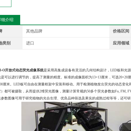
详细介绍
牌
其他品牌
价格区间
地类别
进口
应用领域
：
800-O开放式动态荧光成像系统
是采用高集成设备有灵活的几何结构设计，LED板和光
也是可以进行调节的，提高了测量的精度。标准的成像面积为13×13厘米，可选20×2
×100厘米。LED板可自由在测量框架中安装和移动。用于检测植物发出荧光的动态变化
都可被摄取，从而提供2维荧光图像，测量计算常规的50多个荧光参数如Fo, FM, FV, Fo', FM', FV'
光参数图像可用于研究植物的光合生理、优良品种筛选及果实的成熟过程等等，还可研