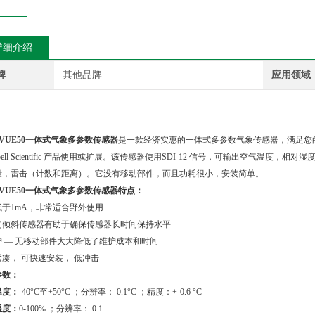
详细介绍
牌
其他品牌
应用领域
：
maVUE50一体式气象多参数传感器
是一款经济实惠的一体式多参数气象传感器，满足您
pbell Scientific 产品使用或扩展。该传感器使用SDI-12 信号，可输出空气
量，雷击（计数和距离）。它没有移动部件，而且功耗很小，安装简单。
maVUE50一体式气象多参数传感器
特点：
低于1mA，非常适合野外使用
的倾斜传感器有助于确保传感器长时间保持水平
护 — 无移动部件大大降低了维护成本和时间
凑， 可快速安装， 低冲击
参数：
温度：
-40°C至+50°C ；分辨率： 0.1°C ；精度：+-0.6 °C
湿度：
0-100% ；分辨率： 0.1