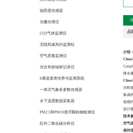
辐照度传感器
光栅光谱仪
品
CO2气体监测仪
无线风速风向监测站
介绍
空气质量监测仪
Cli
Cam
光合有效辐射记录仪
降水
8通道藻类培养与监测系统
Cli
功耗
一体式气象多参数传感器
集成
水下温度数据采集器
低维
设计紧
PM2.5和PM10悬浮颗粒物检测仪
技术
红外二氧化碳分析仪
空气
相对