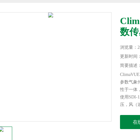
Cl
数传
浏览量：24
更新时间：20
简要描述
Clima
参数气象
性于一体，可
使用SDI
压，风（
和距离）
在