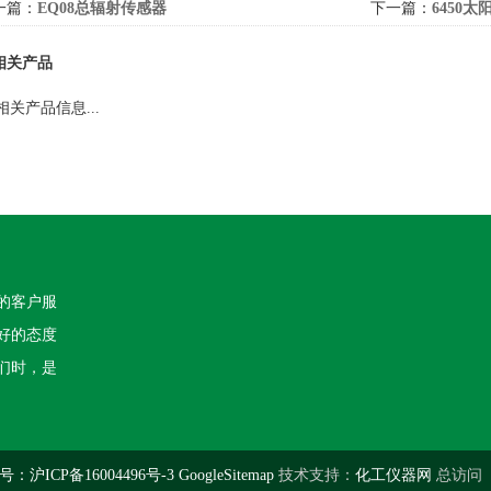
一篇：
EQ08总辐射传感器
下一篇：
6450
相关产品
相关产品信息...
的客户服
好的态度
们时，是
：沪ICP备16004496号-3
GoogleSitemap
技术支持：
化工仪器网
总访问