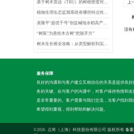
基于树木雷达（TRU）的树根密度对城市土壤水分入渗的影响
上
植物生理生态监测系统有哪些特点性能？
袁隆平“超优千号”创盐碱地水稻高产新纪录
没有
“树医”为悬铃木古树“把脉开方”
树木生长锥全攻略：从类型解析到实操步骤详解
服务保障
良好的沟通和与客户建立互相信任的关系是提供良好
务的关键。在与客户的沟通中，对客户保持热情和友
是非常重要的。客户需要与我们交流，当客户找到我
希望得到重视，得到帮助和解决问题。
©2026 点将（上海）科技股份有限公司 版权所有
备案号