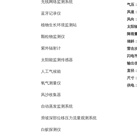
无线网络监测系统
气压
风速
蓝牙记录仪
风向
植物生长环境监测站
太阳
降雨
颗粒物监测仪
倾斜
紫外辐射计
雷击
闪电
太阳能监测传感器
输出
直径
人工气候箱
尺寸
氧气测量仪
供电
风沙收集器
自动蒸发监测系统
滑坡深部位移压力流量观测系统
白蚁探测仪