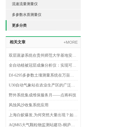
流速流量测量仪
多参数水质测量仪
更多分类
相关文章
+MORE
双层蒸渗系统在贵州师范大学基地安装完成
全自动植被冠层成像分析仪：实现可持续发展的关键工具
DJ-6295多参数土壤测量系统在万亩人工“草海”的应用
U30自动气象站在农业生产区的广泛应用
野外系统集成维保服务月——点将科技
风蚀风沙收集系统应用
上海白蚁爆发,为何突然大量出现？如何消杀？
AQM65大气颗粒物监测站建功-桐庐实现乡村PM2.5监测全覆盖