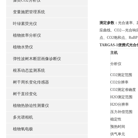
藻类CO2分析仪
变量施肥管理系统
测定参数：
光合速率、
叶绿素荧光仪
应曲线、CO2—光合响
植物效率分析仪
点、CO2饱和点、Ru
TARGAS-1便携式光
植物水势仪
主机
弹性波树木断层画像诊断仪
分析仪
根系动态监测系统
CO2测定范围
树干周长变化传感器
CO2分辨率
CO2测定准确度
树干直径变化
H2O测定范围
H2O分辨率
植物热胁迫性测量仪
压力补偿范围
多光谱相机
稳定性
预热时间
植物氧电极
供气单元