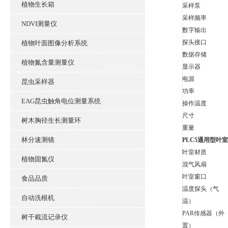
植物生长箱
采样泵
采样频率
NDVI测量仪
数字输出
探头接口
植物叶面图像分析系统
数据存储
植物氮含量测量仪
显示器
电源
昆虫采样器
功率
EAG昆虫触角电位测量系统
操作温度
尺寸
树木胸径生长测量环
重量
林分速测镜
PLC5通用型叶
叶室材质
植物固氮仪
混气风扇
叶室窗口
食品品质
温度探头（气
自动洗根机
温）
PAR传感器（外
树干截流记录仪
置）