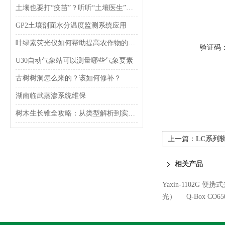
土壤也要打“疫苗”？听听“土壤医生”怎么说
GP2土壤剖面水分温度监测系统应用
叶绿素荧光仪如何帮助提高农作物的产量和质量？
验证码
U30自动气象站可以测量哪些气象要素
古树树洞怎么来的？该如何修补？
湖南临武蒸渗系统维保
树木生长锥全攻略：从类型解析到实操步骤详解
上一篇：
LC系列
相关产品
Yaxin-1102G 便
光）
Q-Box C