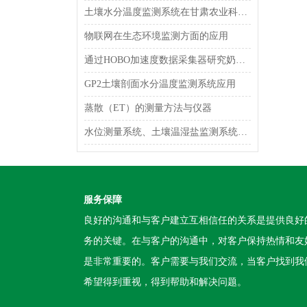
土壤水分温度监测系统在甘肃农业科学院顺利验收
物联网在生态环境监测方面的应用
通过HOBO加速度数据采集器研究奶牛产奶量
GP2土壤剖面水分温度监测系统应用
蒸散（ET）的测量方法与仪器
水位测量系统、土壤温湿盐监测系统完成部署
服务保障
良好的沟通和与客户建立互相信任的关系是提供良好
务的关键。在与客户的沟通中，对客户保持热情和友
是非常重要的。客户需要与我们交流，当客户找到我
希望得到重视，得到帮助和解决问题。