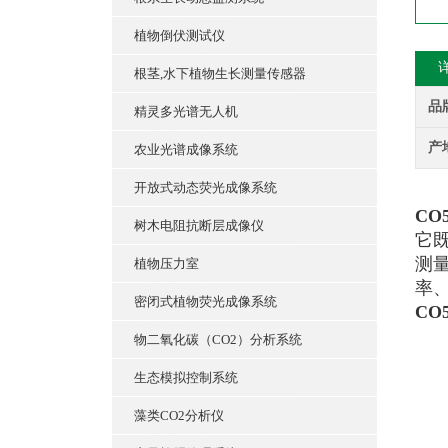
植物倒伏测试仪
根茎,水下植物生长测量传感器
品
精灵多光谱无人机
产
农业光谱成像系统
开放式动态荧光成像系统
CO
树木电阻抗断层成像仪
它
测
植物压力室
率
密闭式植物荧光成像系统
CO
物二氧化碳（CO2）分析系统
生态模拟控制系统
藻类CO2分析仪