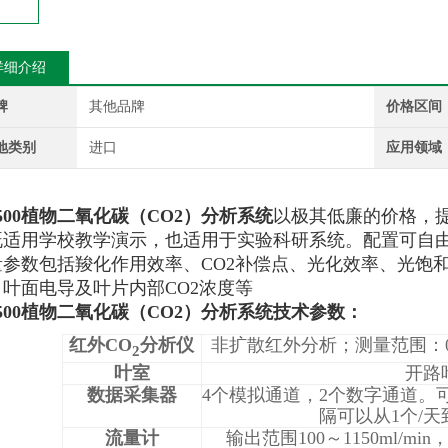
详细介绍
牌
其他品牌
价格区间
地类别
进口
应用领域
500植物二氧化碳（CO2）分析系统
以极其低廉的价格，
既适用学校教学演示，也适用于实验科研系统。配置可自
量参数包括羧化作用效率、CO2补偿点、光化效率、光饱和
、叶面电导及叶片内部CO2浓度等
500植物二氧化碳（CO2）分析系统
技术参数：
红外
CO
分析仪
非扩散红外分析；测量范围：0～
2
叶室
开路
数据采集器
4个模拟通道，2个数字通道。可
隔可以从1个/天到
流量计
输出范围100～1150ml/min