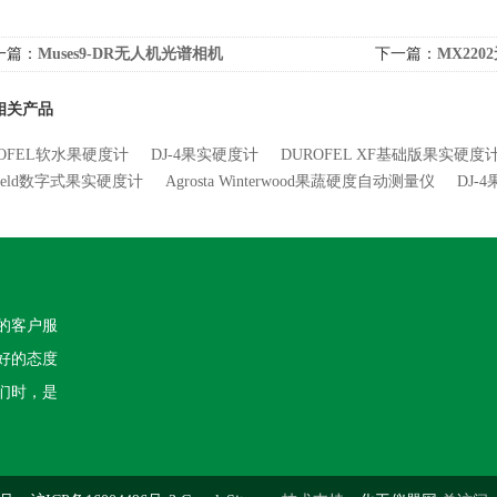
一篇：
Muses9-DR无人机光谱相机
下一篇：
MX22
相关产品
ROFEL软水果硬度计
DJ-4果实硬度计
DUROFEL XF基础版果实硬度
Field数字式果实硬度计
Agrosta Winterwood果蔬硬度自动测量仪
DJ-
的客户服
好的态度
们时，是