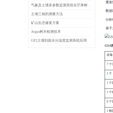
·重复性
气象及土壤多参数监测系统在芒果树林地的应用
·数据
土壤三相的测量方法
·分
矿山生态修复方案
·基
Argus树木检测技术
GP2土壤剖面水分温度监测系统应用
GS
设备
7 
1 个
1 
1 
6 
1 