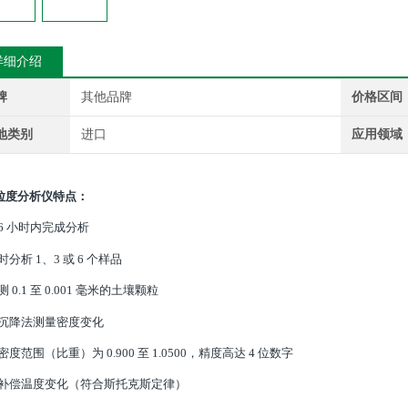
详细介绍
牌
其他品牌
价格区间
地类别
进口
应用领域
A粒度分析仪
特点：
至 6 小时内完成分析
时分析 1、3 或 6 个样品
测 0.1 至 0.001 毫米的土壤颗粒
过沉降法测量密度变化
密度范围（比重）为 0.900 至 1.0500，精度高达 4 位数字
动补偿温度变化（符合斯托克斯定律）