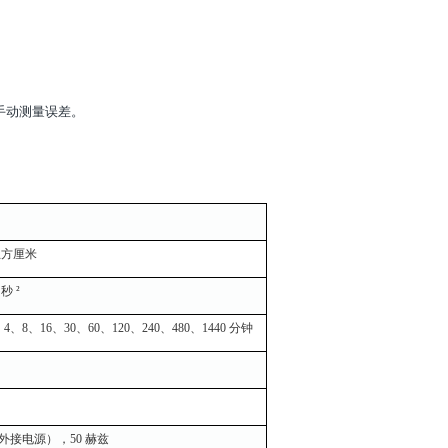
手动测量误差。
 立方厘米
秒 ²
8、16、30、60、120、240、480、1440 分钟
C（外接电源），50 赫兹