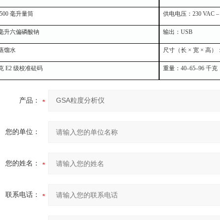
 500 毫升量筒
供电电压：230 VAC –
0 毫升六偏磷酸钠
输出：USB
升蒸馏水
尺寸（长 × 宽 × 高）：1
 克 E2 级校准砝码
重量：40–65–96 千克
产品：
您的单位：
您的姓名：
联系电话：