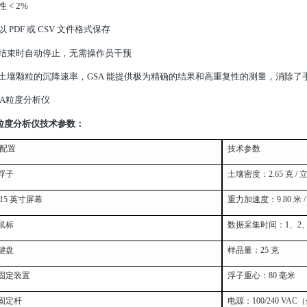
 < 2%
以 PDF 或 CSV 文件格式保存
析结束时自动停止，无需操作员干预
于土壤颗粒的沉降速率，GSA 能提供极为精确的结果和高重复性的测量，消除了
A粒度分析仪
技术参数：
配置
技术参数
个浮子
土壤密度：2.65 克 /
 15 英寸屏幕
重力加速度：9.80 米 / 
个鼠标
数据采集时间：1、2、4、
个键盘
样品量：25 克
个固定装置
浮子重心：80 毫米
根固定杆
电源：100/240 VA