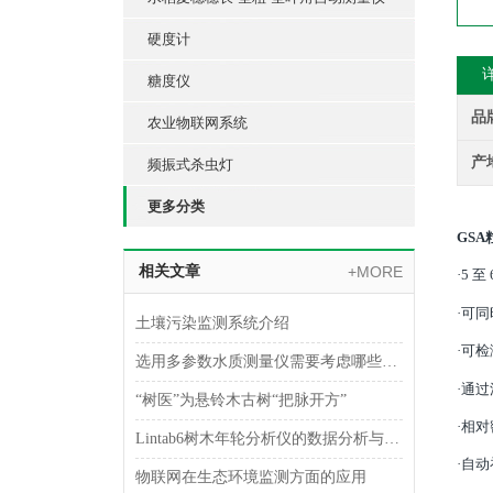
硬度计
糖度仪
品
农业物联网系统
产
频振式杀虫灯
更多分类
GS
相关文章
+MORE
·5 
·可同
土壤污染监测系统介绍
·可检
选用多参数水质测量仪需要考虑哪些问题？
·通
“树医”为悬铃木古树“把脉开方”
·相对
Lintab6树木年轮分析仪的数据分析与气候变化研究
·自
物联网在生态环境监测方面的应用