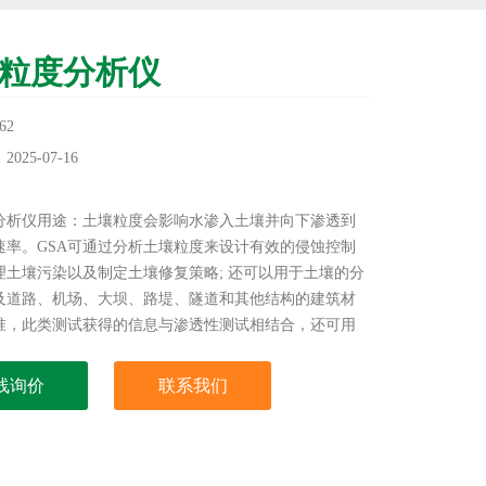
A粒度分析仪
62
25-07-16
：
度分析仪用途：土壤粒度会影响水渗入土壤并向下渗透到
速率。GSA可通过分析土壤粒度来设计有效的侵蚀控制
理土壤污染以及制定土壤修复策略; 还可以用于土壤的分
及道路、机场、大坝、路堤、隧道和其他结构的建筑材
准，此类测试获得的信息与渗透性测试相结合，还可用
滤问题，这对评估土壤稳定性和建筑项目适用性至关重
它有助于评估土壤的承载能力
线询价
联系我们