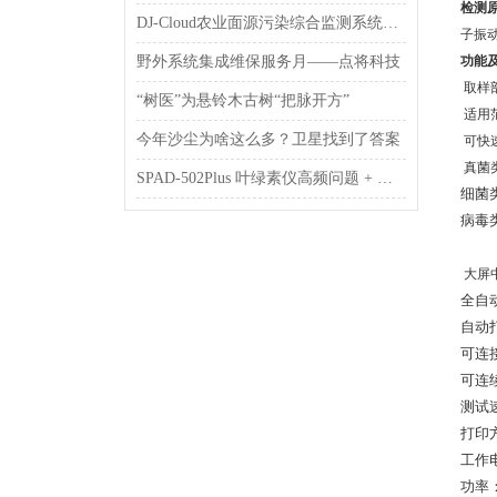
检测
DJ-Cloud农业面源污染综合监测系统简介
子振
野外系统集成维保服务月——点将科技
功能
取样
“树医”为悬铃木古树“把脉开方”
适用
今年沙尘为啥这么多？卫星找到了答案
可快
真菌
SPAD‑502Plus 叶绿素仪高频问题 + 标准使用操作，一次测准不返工
细菌
病毒
大屏
全自
自动
可连
可连
测试
打印
工作电
功率：