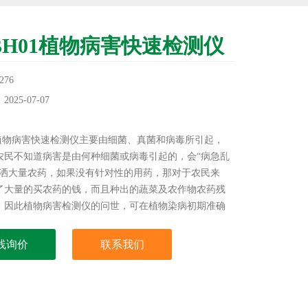
-BH01植物病害快速检测仪
76
25-07-07
：
01植物病害快速检测仪主要由细菌、真菌和病毒所引起，
农民不知道病害是由何种细菌或病毒引起的，会“病急乱
喷洒大量农药，如果没有针对性的用药，那对于农民来
了大量的买农药的钱，而且种出的蔬菜及农作物农药残
，因此植物病害检测仪的问世，可在植物染病初期准确
染病源，帮助农户快速准确确定所用农药的品种，给农
失也增加了效益。
线询价
联系我们