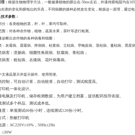
原理：
根据生物物理学方法，一般健康植物的膜位在-50mv左右，外液挎膜电阻均在105
动光谱的变化和膜电位的升高，不同病菌的接种必然发生变化，根据这一原理，通过电
及技术参数：
部分：各类植物的茎，杆，叶，果均可取样。
范围：对各种农作物，植物，蔬菜水果，茶叶等进行检测。
速诊断出农作物的各种病毒和细菌：
类：灰霉病、霜霉病、猝倒病、枯黄病、立枯病、早晚疫病、茎枯病、蔓枯病、黑星
类病害：溃肠病、细菌性角斑病、软腐病、青枯病；
类病害：粗短病、丛矮病、花叶病毒病。
中文液晶显示并提示操作、使用简便。
动控制，可自动计算，自动校准，自动打印，测试精度高。
打印机一体化设计。
接电脑及打印机，储存检测数据，为用户建立档案，提供配药指导依据。
续测试多个样品、测试成本低。
速度：单项测试60份/小时，连续测试120份/小时。
方式：热敏打印机
源：AC220V±10%，50Hz±2Hz
≤30W