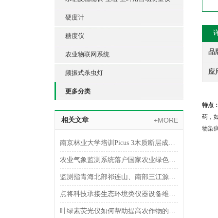
硬度计
糖度仪
品
农业物联网系统
应
频振式杀虫灯
更多分类
特点
药，
相关文章
+MORE
物染
南京林业大学培训Picus 3木质断层成像检测仪
农业气象监测系统落户国家农业绿色发展长期固定观测浏阳实验站
监测指青海北部祁连山、南部三江源土壤以冻融侵蚀为主
点将科技承接生态环境类仪器设备维保服务
叶绿素荧光仪如何帮助提高农作物的产量和质量？