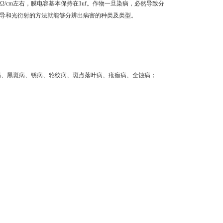
Ω/cm左右，膜电容基本保持在1uf。作物一旦染病，必然导致分
导和光衍射的方法就能够分辨出病害的种类及类型。
病、黑斑病、锈病、轮纹病、斑点落叶病、疮痂病、全蚀病；