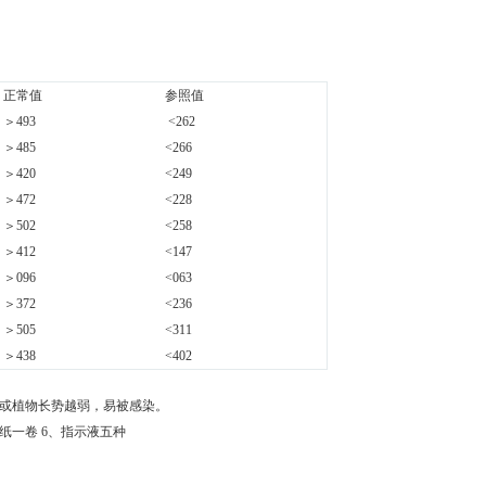
正常值
参照值
＞493
<262
＞485
<266
＞420
<249
＞472
<228
＞502
<258
＞412
<147
＞096
<063
＞372
<236
＞505
<311
＞438
<402
或植物长势越弱，易被感染。
印纸一卷 6、指示液五种