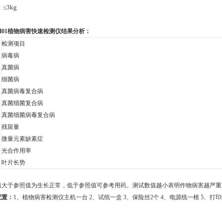
≤3kg
BH01植物病害快速检测仪
结果分析：
检测项目
病毒病
真菌病
细菌病
真菌病毒复合病
真菌细菌复合病
真菌细菌病毒复合病
残留量
微量元素缺素症
光合作用率
叶片长势
值大于参照值为生长正常，低于参照值可参考用药。
测试数值越小表明作物病害越严重
配置：
1、植物病害检测仪主机一台 2、试纸一盒 3、保险丝2个 4、电源线一根 5、打