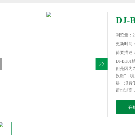
DJ
浏览量：22
更新时间：20
简要描述
DJ-BH
但是因为
投医"，
讲，浪费
留也过高
诊断植物
民减少损
在