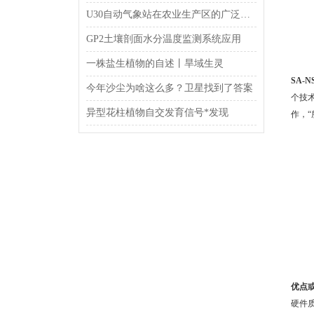
U30自动气象站在农业生产区的广泛应用
GP2土壤剖面水分温度监测系统应用
一株盐生植物的自述丨旱域生灵
SA-
今年沙尘为啥这么多？卫星找到了答案
个技
异型花柱植物自交发育信号*发现
作，
优点
硬件