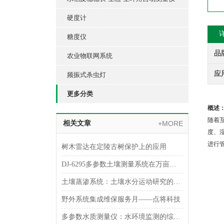
硬度计
糖度仪
品
农业物联网系统
应
频振式杀虫灯
更多分类
概述
随着
相关文章
+MORE
度、
进行
树木雷达在定陵古树保护上的应用
DJ-6295多参数土壤测量系统在万亩人工“草海”的应用
土壤蒸渗系统：土壤水分运动研究的综合设备
野外系统集成维保服务月——点将科技
多参数水质测量仪：水环境监测的综合检测工具