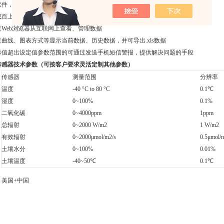
软件，使用方便，人性化设计，“所见即所得"
成百上千台且大范围布置站点，平台集中化管理
过Web浏览器从互联网上查看、管理数据
过曲线、图表方式等显示当前数据、历史数据，并可导出.xls数据
际值超出设定值参数范围的可通过发送手机短信警报，提供解决问题的手段
传感器技术参数（可按客户要求灵活定制其他参数）
传感器
测量范围
分辨率
温度
-40 °C to 80 °C
0.1℃
湿度
0~100%
0.1%
二氧化碳
0~4000ppm
1ppm
总辐射
0~2000 W/m2
1 W/m2
有效辐射
0~2000μmol/m2/s
0.5μmol/
土壤水分
0~100%
0.01%
土壤温度
-40~50℃
0.1℃
：
美国+中国