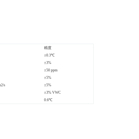
精度
±0.3℃
±3%
±50 ppm
±5%
m2/s
±5%
±3% VWC
0.6℃