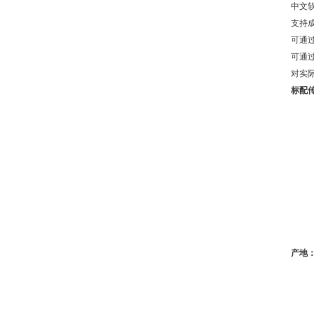
中文
支持
可通
可通
对实
标配
产地